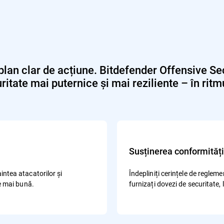
lan clar de acțiune. Bitdefender Offensive Sec
itate mai puternice și mai reziliente – în ri
Susținerea conformități
intea atacatorilor și
Îndepliniți cerințele de regle
te mai bună.
furnizați dovezi de securitate, 