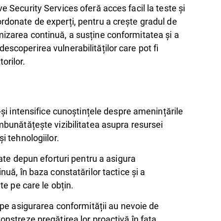
ve Security Services oferă acces facil la teste și
ordonate de experți, pentru a crește gradul de
mizarea continuă, a susține conformitatea și a
escoperirea vulnerabilităților care pot fi
orilor.
-și intensifice cunoștințele despre amenințările
bunătățește vizibilitatea asupra resursei
i tehnologiilor.
tate depun eforturi pentru a asigura
uă, în baza constatărilor tactice și a
te pe care le obțin.
 pe asigurarea conformității au nevoie de
nstreze pregătirea lor proactivă în fața