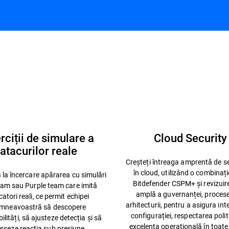
i în materie de securitate
Offensive
Rec
ică
Services
ind
rciții de simulare a
Cloud Security
atacurilor reale
Creșteți întreaga amprentă de s
în cloud, utilizând o combinați
 la încercare apărarea cu simulări
Bitdefender CSPM+ și revizuir
am sau Purple team care imită
amplă a guvernanței, procese
atori reali, ce permit echipei
arhitecturii, pentru a asigura int
mneavoastră să descopere
configurației, respectarea politi
ilități, să ajusteze detecția și să
excelența operațională în toate
rseze reacția sub presiune.