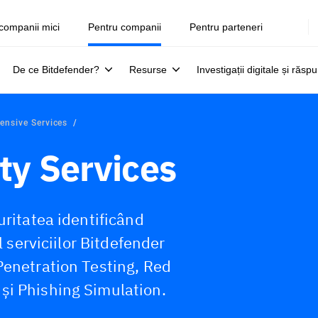
companii mici
Pentru companii
Pentru parteneri
De ce Bitdefender?
Resurse
Investigații digitale și răsp
ensive Services
ty Services
uritatea identificând
l serviciilor Bitdefender
Penetration Testing, Red
și Phishing Simulation.