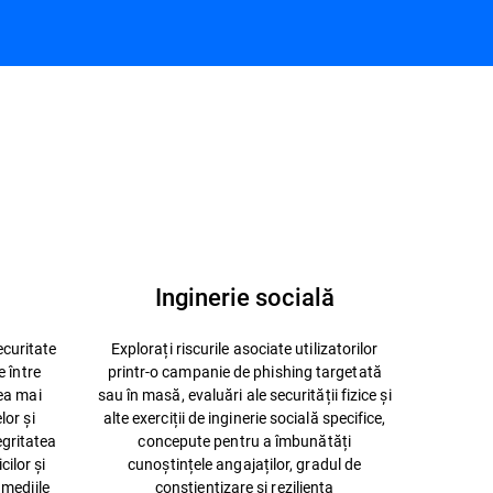
unoaștere pentru rezultatele obținute la testele
ependente
Inginerie socială
ecuritate
Explorați riscurile asociate utilizatorilor
e între
printr-o campanie de phishing targetată
ea mai
sau în masă, evaluări ale securității fizice și
lor și
alte exerciții de inginerie socială specifice,
egritatea
concepute pentru a îmbunătăți
cilor și
cunoștințele angajaților, gradul de
 mediile
conștientizare și reziliența