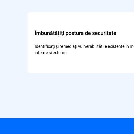
Îmbunătățiți postura de securitate
Identificați și remediați vulnerabilitățile existente în
interne și externe.