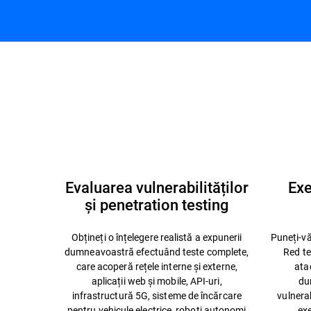
Reziliență în domeniul securității
Provocăr
cibernetice
cibernet
Discutați cu un consultant
Evaluarea vulnerabilităților
Exe
și penetration testing
Obțineți o înțelegere realistă a expunerii
Puneți-vă
dumneavoastră efectuând teste complete,
Red te
care acoperă rețele interne și externe,
atac
aplicații web și mobile, API-uri,
du
infrastructură 5G, sisteme de încărcare
vulnerab
pentru vehicule electrice, roboți autonomi
exe