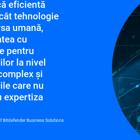
că eficientă
cât tehnologie
rsa umană,
atea cu
e pentru
lor la nivel
 complex și
iile care nu
u expertiza
f Bitdefender Business Solutions