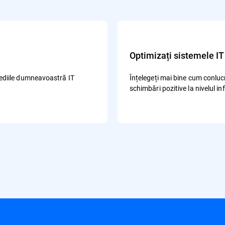
Optimizați sistemele IT
 mediile dumneavoastră IT
Înțelegeți mai bine cum conluc
schimbări pozitive la nivelul inf