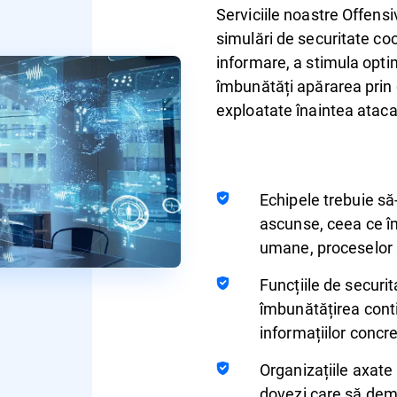
Serviciile noastre Offensi
simulări de securitate co
informare, a stimula opti
îmbunătăți apărarea prin d
exploatate înaintea atacat
Echipele trebuie să
ascunse, ceea ce îm
umane, proceselor ș
Funcțiile de securi
îmbunătățirea contin
informațiilor concre
Organizațiile axate
dovezi care să demo