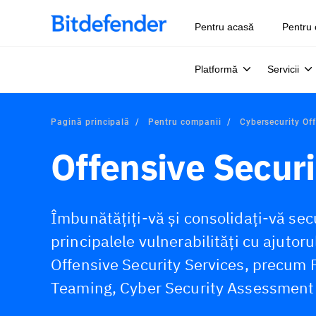
Pentru acasă
Pentru 
Platformă
Servicii
Pagină principală
Pentru companii
Cybersecurity Off
Offensive Securi
Îmbunătățiți-vă și consolidați-vă sec
principalele vulnerabilități cu ajutoru
Offensive Security Services, precum 
Teaming, Cyber Security Assessment 