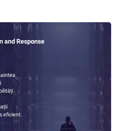
on and Response
naintea
i
lități
ații
 eficient.