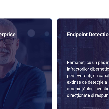
erprise
Endpoint Detecti
Rămâneți cu un pas î
infractorilor cibernetic
perseverenți, cu capabi
extinse de detecție a
amenințărilor, investig
direcționate și răspuns