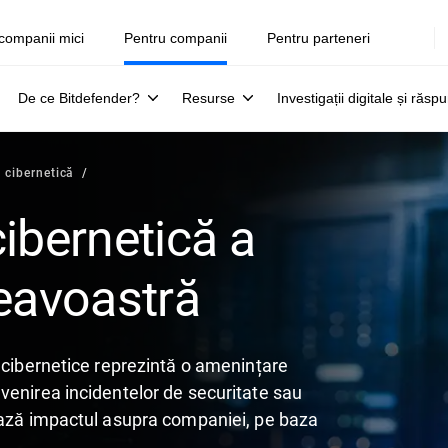
companii mici
Pentru companii
Pentru parteneri
De ce Bitdefender?
Resurse
Investigații digitale și răsp
ă cibernetică
cibernetică a
avoastră
 cibernetice reprezintă o amenințare
venirea incidentelor de securitate sau
ează impactul asupra companiei, pe baza