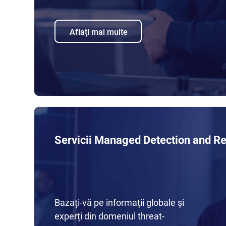
Aflați mai multe
Servicii Managed Detection and R
Bazați-vă pe informații globale și
experți din domeniul threat-