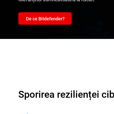
De ce Bitdefender?
Sporirea rezilienței ci