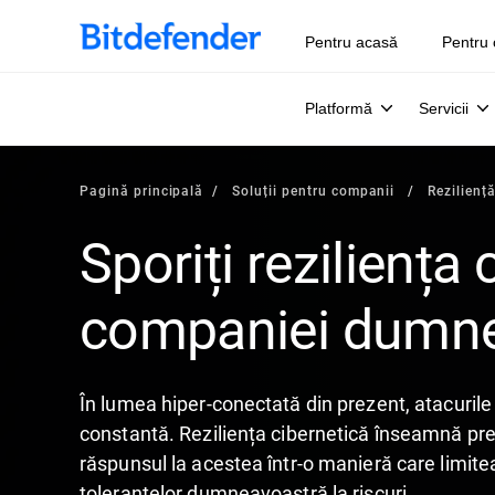
Pentru acasă
Pentru 
Platformă
Servicii
Pagină principală
Soluții pentru companii
Rezilienț
Sporiți reziliența 
companiei dumne
În lumea hiper-conectată din prezent, atacurile
constantă. Reziliența cibernetică înseamnă pre
răspunsul la acestea într-o manieră care limit
toleranțelor dumneavoastră la riscuri.