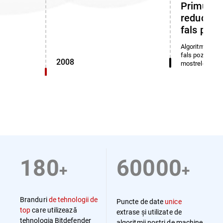
Primul al
reducere 
fals pozit
Algoritmul de d
fals pozitive a 
2008
mostrelor clasi
180
60000
+
+
Branduri
de tehnologii de
Puncte de date
unice
top
care utilizează
extrase și utilizate de
tehnologia Bitdefender
algoritmii noștri de machine