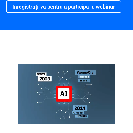
Înregistrați-vă pentru a participa la webinar
Prezentare generală