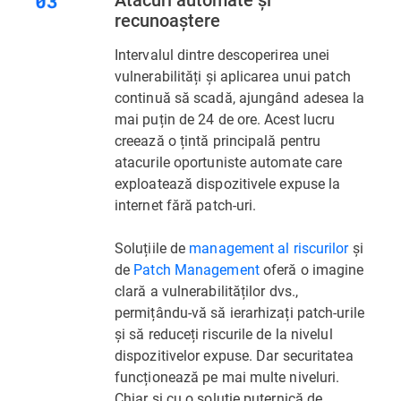
recunoaștere
Intervalul dintre descoperirea unei
vulnerabilități și aplicarea unui patch
continuă să scadă, ajungând adesea la
mai puțin de 24 de ore. Acest lucru
creează o țintă principală pentru
atacurile oportuniste automate care
exploatează dispozitivele expuse la
internet fără patch-uri.
Soluțiile de
management al riscurilor
și
de
Patch Management
oferă o imagine
clară a vulnerabilităților dvs.,
permițându-vă să ierarhizați patch-urile
și să reduceți riscurile de la nivelul
dispozitivelor expuse. Dar securitatea
funcționează pe mai multe niveluri.
Chiar și cu o soluție puternică de