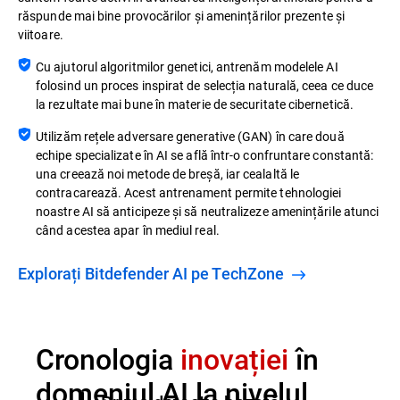
răspunde mai bine provocărilor și amenințărilor prezente și
viitoare.
Cu ajutorul algoritmilor genetici, antrenăm modelele AI
folosind un proces inspirat de selecția naturală, ceea ce duce
la rezultate mai bune în materie de securitate cibernetică.
Utilizăm rețele adversare generative (GAN) în care două
echipe specializate în AI se află într-o confruntare constantă:
una creează noi metode de breșă, iar cealaltă le
contracarează. Acest antrenament permite tehnologiei
noastre AI să anticipeze și să neutralizeze amenințările atunci
când acestea apar în mediul real.
Explorați Bitdefender AI pe TechZone
Cronologia
inovației
în
domeniul AI la nivelul