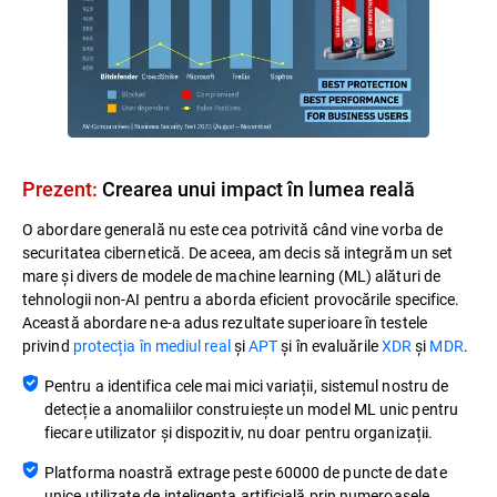
Prezent:
Crearea unui impact în lumea reală​
O abordare generală nu este cea potrivită când vine vorba de
securitatea cibernetică. De aceea, am decis să integrăm un set
mare și divers de modele de machine learning (ML) alături de
tehnologii non-AI pentru a aborda eficient provocările specifice.
Această abordare ne-a adus rezultate superioare în testele
privind
protecția în mediul real
și
APT
și în evaluările
XDR
și
MDR
.
Pentru a identifica cele mai mici variații, sistemul nostru de
detecție a anomaliilor construiește un model ML unic pentru
fiecare utilizator și dispozitiv, nu doar pentru organizații.
Platforma noastră extrage peste 60000 de puncte de date
unice utilizate de inteligența artificială prin numeroasele