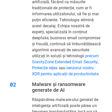
artificială, făcând ca măsurile
tradiționale de protecție, cum ar fi
informarea utilizatorului, să fie și mai
puțin eficiente. Tehnologia elimină
acest decalaj. Echipa noastră de
experți, specializată în conținut
deepfake, business email compromise
și fraudă, continuă să îmbunătățească
algoritmii avansați de securitate
utilizați în soluții și tehnologii
precum
GravityZone Extended Email Security
,
Protecție rețea
sau
senzorul nostru
XDR pentru aplicații de productivitate
.
Malware și ransomware
generate de AI
Răspândirea malware-ului generat de
inteligența artificială poate părea un
fenomen înspăimântător, însă noi vă