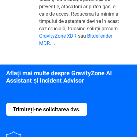
prevenție, atacatorii ar putea găsi o
cale de acces. Reducerea la minim a
timpului de așteptare devine în acest
caz crucială, folosind soluții precum
GravityZone XDR
sau
Bitdefender
MDR
. .
Aflați mai multe despre GravityZone AI
Assistant și Incident Advisor
Trimiteți-ne solicitarea dvs.