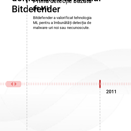
Prima detecție bazată
Bitdefender
pe ML
Bitdefender a valorificat tehnologia
ML pentru a îmbunătăți detecția de
malware-uri noi sau necunoscute.
2011