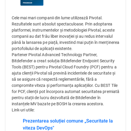
Cele mai mari companii din lume utilizează Pivotal.
Rezultatele sunt absolut spectaculoase. Prin adoptarea
platformei, instrumentelor și metodologiei Pivotal, aceste
companii au dat frâu liber inovației și au redus intervalul
până la lansarea pe piață, investind mai puțin în menținerea
portofoliului de aplicații existente.
Partener Pivotal Advanced Technology Partner,
Bitdefender a creat soluția Bitdefender Endpoint Security
Tools (BEST) pentru Pivotal Cloud Foundry (PCF) pentru a
ajuta clienții Pivotal să prevină incidentele de securitate și
să se asigure că respectă reglementările, fără a
compromite viteza și performanța aplicațiilor. Cu BEST Tile
for PCF, clienții pot încorpora automat securitatea premiată
pentru stații de lucru dezvoltată de Bitdefender în
instanțele MV bazate pe BOSH la crearea acestora.
Link-uri utile:
Prezentarea soluției comune „Securitate la
viteza DevOps"