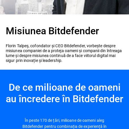
Misiunea Bitdefender
Florin Talpeș, cofondator și CEO Bitdefender, vorbește despre
misiunea companiei de a proteja oameni și companii din întreaga
lume și despre misiunea continuă de a face viitorul digital mai
sigur prin inovație și leadership.
De ce milioane de oameni
au încredere în Bitdefender
În peste 170 de țări, milioane de oameni aleg
Bitdefender pentru combinația de experiență în