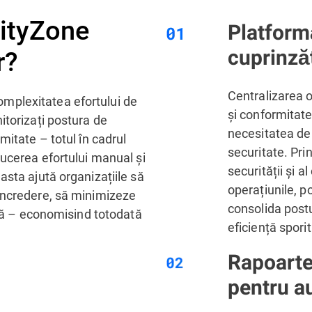
vityZone
Platform
r?
cuprinză
Centralizarea o
mplexitatea efortului de
și conformitate
itorizați postura de
necesitatea de
mitate – totul în cadrul
securitate. Pr
ducerea efortului manual și
securității și a
asta ajută organizațiile să
operațiunile, p
încredere, să minimizeze
consolida postu
ică – economisind totodată
eficiență sporit
Rapoarte
pentru a