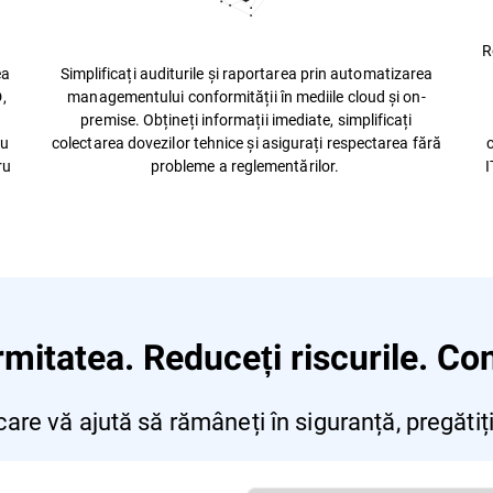
R
ea
Simplificați auditurile și raportarea prin automatizarea
,
managementului conformității în mediile cloud și on-
premise. Obțineți informații imediate, simplificați
ru
colectarea dovezilor tehnice și asigurați respectarea fără
c
ru
probleme a reglementărilor.
I
mitatea. Reduceți riscurile. Con
re vă ajută să rămâneți în siguranță, pregătiți