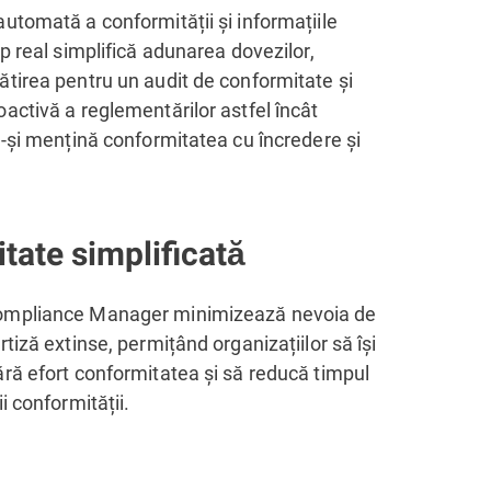
utomată a conformității și informațiile
mp real simplifică adunarea dovezilor,
tirea pentru un audit de conformitate și
activă a reglementărilor astfel încât
ă-și mențină conformitatea cu încredere și
tate simplificată
ompliance Manager minimizează nevoia de
rtiză extinse, permițând organizațiilor să își
ră efort conformitatea și să reducă timpul
i conformității.