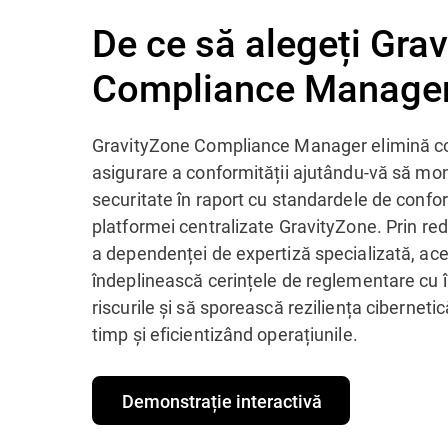
De ce să alegeți Gra
Compliance Manage
GravityZone Compliance Manager elimină co
asigurare a conformității ajutându-vă să mon
securitate în raport cu standardele de confor
platformei centralizate GravityZone. Prin re
a dependenței de expertiză specializată, ace
îndeplinească cerințele de reglementare cu 
riscurile și să sporească reziliența cibernet
timp și eficientizând operațiunile.
Demonstrație interactivă