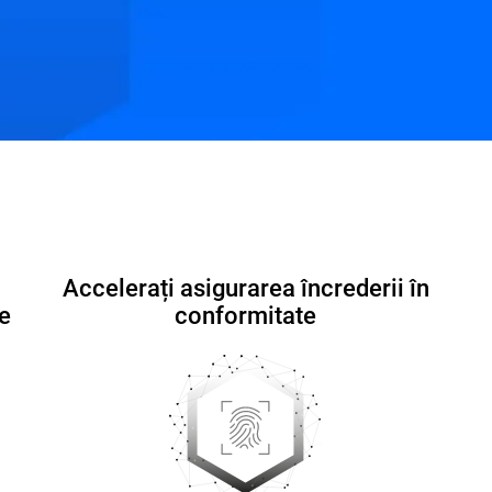
ă
Conformitate pentru MSP-uri
Resurse
Întrebăr
Accelerați asigurarea încrederii în
te
conformitate