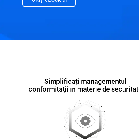
Capabilități și beneficii
Demonstrație interactiv
Simplificați managementul
conformității în materie de securita