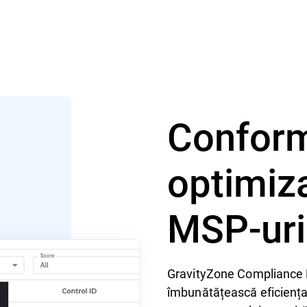
Conform
optimiz
MSP-uri
GravityZone Compliance M
îmbunătățească eficiența 