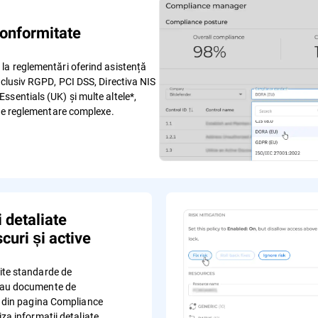
onformitate
la reglementări oferind asistență
nclusiv RGPD, PCI DSS, Directiva NIS
sentials (UK) și multe altele*,
 de reglementare complexe.
i detaliate
curi și active
ite standarde de
sau documente de
ct din pagina Compliance
iza informații detaliate