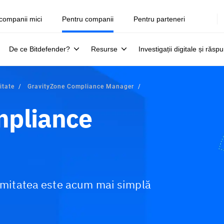
companii mici
Pentru companii
Pentru parteneri
De ce Bitdefender?
Resurse
Investigații digitale și răsp
itate
GravityZone Compliance Manager
mpliance
ormitatea este acum mai simplă