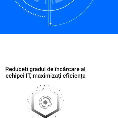
i frecvente
Contact
Fișă de produs
Reduceți gradul de încărcare al
echipei IT, maximizați eficiența