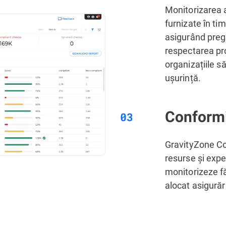
Monitorizarea a
furnizate în ti
asigurând pregă
respectarea pro
organizațiile s
ușurință.
Conformi
GravityZone C
resurse și expe
monitorizeze fă
alocat asigurări