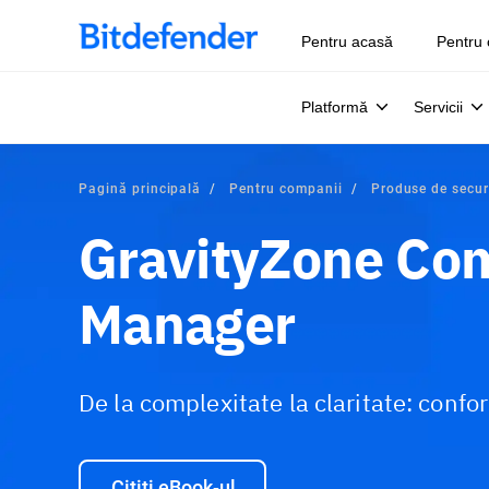
Pentru acasă
Pentru 
Platformă
Servicii
Pagină principală
Pentru companii
Produse de secur
GravityZone Co
Manager
De la complexitate la claritate: conf
Citiți eBook-ul