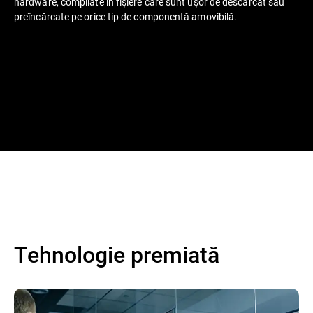
hardware, compilate în fișiere care sunt ușor de descărcat sau
preîncărcate pe orice tip de componentă amovibilă.
Tehnologie premiată