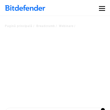
Pagină principală
Breadcrumb
Webinare
Rămâneți la curent cu
tendințele de securitate
cibernetică
Consultați cele mai recente seminarii web cu experți din industrie