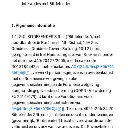
interacties met Bitdefender.
1. Algemene informatie
1.1. S.C. BITDEFENDER S.R.L. ("Bitdefender"), met
hoofdkantoor in Bucharest, 6th District, 15A Sos.
Orhideelor, Orhideea Towers Building, 10-12 floors,
geregistreerd in het Handelsregister van Boekarest onder
het nummer J40/20427/2005, met fiscale code
RO18189442 en met e-mailadres:
AC:G24JURecj3:E5676?
56C]4@∬
, verwerkt persoonsgegevens in overeenkomst
met de Roemeense wetgeving inzake
gegevensbescherming en de Europese wetgeving
aangaande gegevensbescherming (GDPR - Verordening
EU 2016/679). U kunt onze Functionaris voor
gegevensbescherming contacteren via:
5A@URecj3:E5676?56C]4@∬
, Telefoon: 4021 -206.34.70.
Bitdefender SRL en zijn filialen en dochterondernemingen
(gezamenlijk, "Bitdefender") hechten veel waarde aan de
veiligheid en privacy van uw gegevens. Dit Privacybeleid is