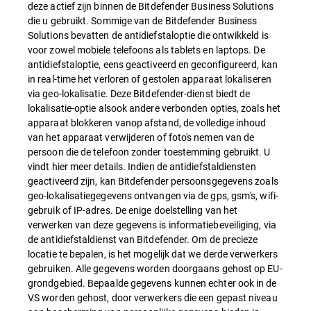
deze actief zijn binnen de Bitdefender Business Solutions
die u gebruikt. Sommige van de Bitdefender Business
Solutions bevatten de antidiefstaloptie die ontwikkeld is
voor zowel mobiele telefoons als tablets en laptops. De
antidiefstaloptie, eens geactiveerd en geconfigureerd, kan
in real-time het verloren of gestolen apparaat lokaliseren
via geo-lokalisatie. Deze Bitdefender-dienst biedt de
lokalisatie-optie alsook andere verbonden opties, zoals het
apparaat blokkeren vanop afstand, de volledige inhoud
van het apparaat verwijderen of foto's nemen van de
persoon die de telefoon zonder toestemming gebruikt. U
vindt hier meer details. Indien de antidiefstaldiensten
geactiveerd zijn, kan Bitdefender persoonsgegevens zoals
geo-lokalisatiegegevens ontvangen via de gps, gsm's, wifi-
gebruik of IP-adres. De enige doelstelling van het
verwerken van deze gegevens is informatiebeveiliging, via
de antidiefstaldienst van Bitdefender. Om de precieze
locatie te bepalen, is het mogelijk dat we derde verwerkers
gebruiken. Alle gegevens worden doorgaans gehost op EU-
grondgebied. Bepaalde gegevens kunnen echter ook in de
VS worden gehost, door verwerkers die een gepast niveau