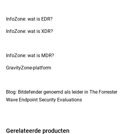
voor die apparaten worden beperkt.
onbekende dreigingen.
Moderne
eindpuntbeveiligingsoplossingen
bieden
InfoZone: wat is EDR?
geavanceerde functies zoals gedragsanalyse en
voorspellende analyse voor een robuuster niveau
InfoZone: wat is XDR?
van bescherming. Hoewel antivirus een goed
vertrekpunt is, is het vaak onvoldoende voor de
geavanceerde dreigingen waarmee organisaties
vandaag de dag worden geconfronteerd.
InfoZone: wat is MDR?
GravityZone-platform
Blog: Bitdefender genoemd als leider in The Forrester
Wave Endpoint Security Evaluations
Gerelateerde producten