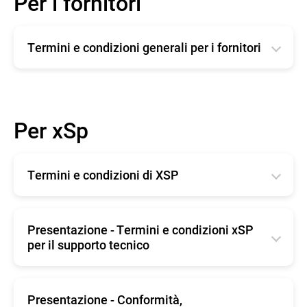
Per i fornitori
Termini e condizioni generali per i fornitori
English
Română
Per xSp
Deutsche
Español
Termini e condizioni di XSP
Français
English
Presentazione - Termini e condizioni xSP
per il supporto tecnico
English
Presentazione - Conformità,