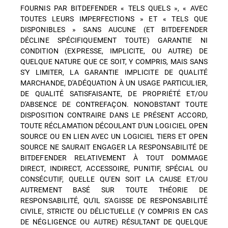
FOURNIS PAR BITDEFENDER « TELS QUELS », « AVEC
TOUTES LEURS IMPERFECTIONS » ET « TELS QUE
DISPONIBLES » SANS AUCUNE (ET BITDEFENDER
DÉCLINE SPÉCIFIQUEMENT TOUTE) GARANTIE NI
CONDITION (EXPRESSE, IMPLICITE, OU AUTRE) DE
QUELQUE NATURE QUE CE SOIT, Y COMPRIS, MAIS SANS
S'Y LIMITER, LA GARANTIE IMPLICITE DE QUALITÉ
MARCHANDE, D'ADÉQUATION À UN USAGE PARTICULIER,
DE QUALITÉ SATISFAISANTE, DE PROPRIÉTÉ ET/OU
D'ABSENCE DE CONTREFAÇON. NONOBSTANT TOUTE
DISPOSITION CONTRAIRE DANS LE PRÉSENT ACCORD,
TOUTE RÉCLAMATION DÉCOULANT D'UN LOGICIEL OPEN
SOURCE OU EN LIEN AVEC UN LOGICIEL TIERS ET OPEN
SOURCE NE SAURAIT ENGAGER LA RESPONSABILITÉ DE
BITDEFENDER RELATIVEMENT À TOUT DOMMAGE
DIRECT, INDIRECT, ACCESSOIRE, PUNITIF, SPÉCIAL OU
CONSÉCUTIF, QUELLE QU'EN SOIT LA CAUSE ET/OU
AUTREMENT BASÉ SUR TOUTE THÉORIE DE
RESPONSABILITÉ, QU'IL S'AGISSE DE RESPONSABILITÉ
CIVILE, STRICTE OU DÉLICTUELLE (Y COMPRIS EN CAS
DE NÉGLIGENCE OU AUTRE) RÉSULTANT DE QUELQUE