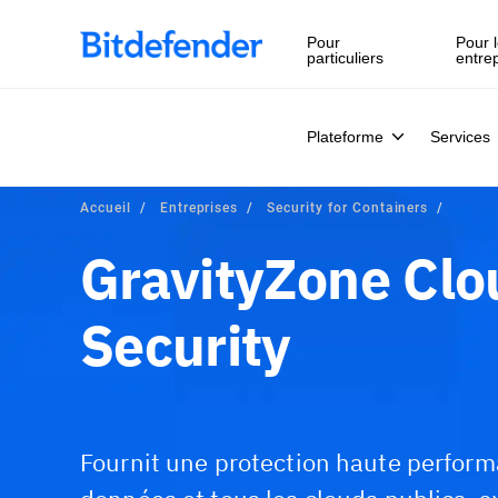
Souveraineté des données en cybersécurité : webinaire en 
Pour
Pour l
particuliers
entre
Plateforme
Services
Accueil
Entreprises
Security for Containers
GravityZone Clo
Security
Fournit une protection haute perform