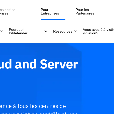
Inscrivez-vous >>
direct, le 30 juillet .
es petites
Pour
Pour les
prises
Entreprises
Partenaires
Pourquoi
Vous avez été vict
Ressources
Bitdefender
violation?
ud and Server
ance à tous les centres de