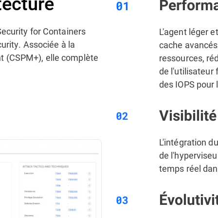
tecture
Performa
ecurity for Containers
L'agent léger e
urity. Associée à la
cache avancés b
t (CSPM+), elle complète
ressources, réd
de l'utilisateur
des IOPS pour l
Visibilit
L'intégration d
de l'hyperviseu
temps réel dan
Évolutivi