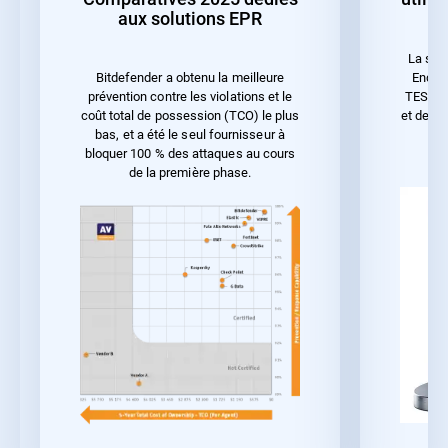
aux solutions EPR
La sol
Endpoi
Bitdefender a obtenu la meilleure
TEST 20
prévention contre les violations et le
et de la
coût total de possession (TCO) le plus
bas, et a été le seul fournisseur à
bloquer 100 % des attaques au cours
de la première phase.