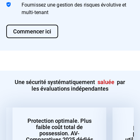
Fournissez une gestion des risques évolutive et
multi-tenant
Commencer ici
Une sécurité systématiquement
saluée
par
les évaluations indépendantes
Protection optimale. Plus
faible coût total de
pr
possession. AV-
pe
Comparatives 2025 dédiés
utilis