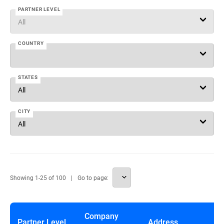
PARTNER LEVEL
COUNTRY
STATES
CITY
Showing
1
-
25
of
100
Go to page:
Company
Partner Level
Address