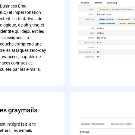
s Business Email
EC) et Impersonation
ctent les tentatives de
ologique, de phishing et
identité qui déjouent les
m classiques. La
ticouche comprend une
tre les attaques zero-day
 avancées, capable de
naces connues et
ulées par les e-mails.
des graymails
gent intégré fait le tri
etters, les e-mails