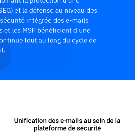
mbinant la protection d'une
SEG) et la défense au niveau des
 sécurité intégrée des e-mails
ns et les MSP bénéficient d'une
 continue tout au long du cycle de
l.
Sécurité des e-mails pour les MSP
Ressources
Unification des e-mails au sein de la
plateforme de sécurité