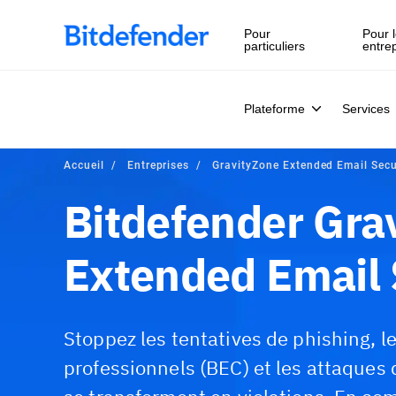
Souveraineté des données en cybersécurité : webinaire en 
Pour
Pour l
particuliers
entre
Plateforme
Services
Accueil
Entreprises
GravityZone Extended Email Secu
Bitdefender Gra
Extended Email 
Stoppez les tentatives de phishing, 
professionnels (BEC) et les attaques