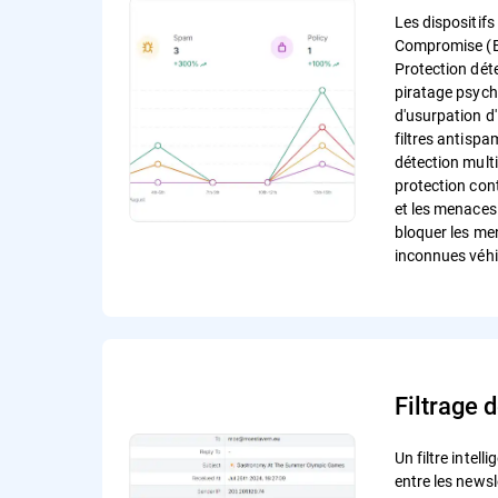
Les dispositif
Compromise (B
Protection déte
piratage psych
d'usurpation d'
filtres antispa
détection mul
protection con
et les menaces
bloquer les me
inconnues véhic
Filtrage 
Un filtre intelli
entre les newsl