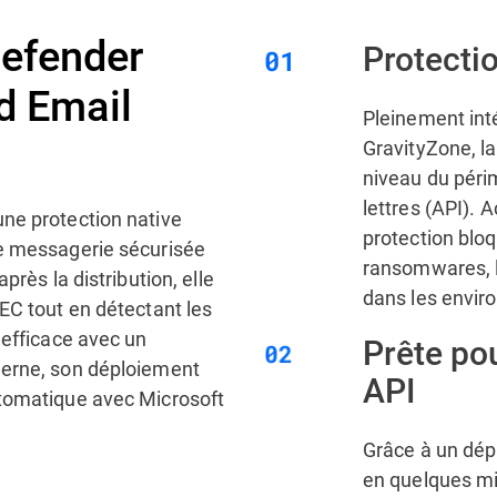
defender
Protectio
d Email
Pleinement inté
GravityZone, la
niveau du péri
lettres (API). A
une protection native
protection bloq
de messagerie sécurisée
ransomwares, l
près la distribution, elle
dans les enviro
EC tout en détectant les
 efficace avec un
Prête pou
derne, son déploiement
API
utomatique avec Microsoft
Grâce à un dép
en quelques mi