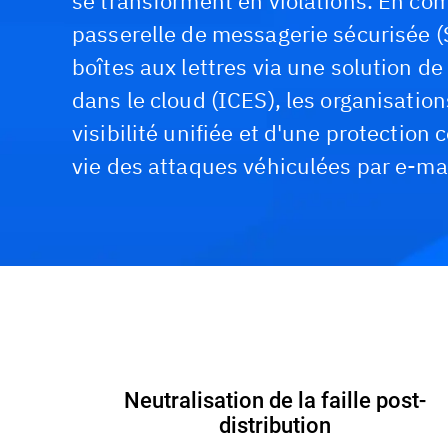
se transforment en violations. En co
passerelle de messagerie sécurisée (
boîtes aux lettres via une solution de
dans le cloud (ICES), les organisatio
visibilité unifiée et d'une protection
vie des attaques véhiculées par e-mai
Fonctionnalités et avantages
Démo interactive
Neutralisation de la faille post-
distribution