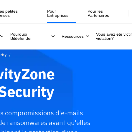
Inscrivez-vous >>
direct, le 30 juillet .
es petites
Pour
Pour les
prises
Entreprises
Partenaires
Pourquoi
Vous avez été vict
Ressources
Bitdefender
violation?
rity
vityZone
Security
les compromissions d'e-mails
 de ransomwares avant qu'elles