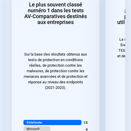
Le plus souvent classé
numéro 1 dans les tests
pr
AV-Comparatives destinés
pe
aux entreprises
utilis
La sol
Endpoi
TEST 20
Sur la base des résultats obtenus aux
et de la
tests de protection en conditions
réelles, de protection contre les
malwares, de protection contre les
menaces avancées et de protection et
réponse au niveau des endpoints
(2021-2023).