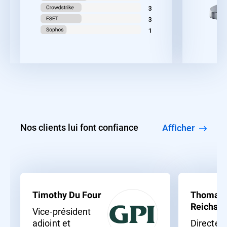
Nos clients lui font confiance
Afficher
Timothy Du Four
Thomas
Reichssö
Vice-président
adjoint et
Directeu