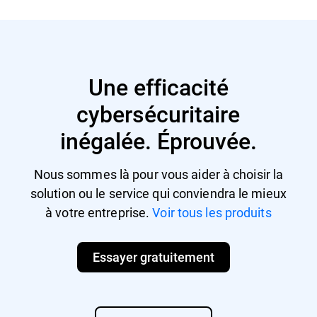
Mémoire vive disponible recommandée : 1
formats suivants :
Go.
OVA (compatible avec VMware vSphere,
Espace disque : 1,5 Go d'espace disponible
View)
sur le disque dur
XVA (compatible avec Citrix XenServer,
XenDesktop, VDI-in-a-Box)
Une efficacité
VHD (compatible avec Microsoft Hyper-V)
La compatibilité avec les autres formats et
cybersécuritaire
plateformes de virtualisation peut être
communiquée sur demande.
inégalée. Éprouvée.
Nous sommes là pour vous aider à choisir la
solution ou le service qui conviendra le mieux
à votre entreprise.
Voir tous les produits
Essayer gratuitement