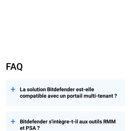
lire la suite
FAQ
La solution Bitdefender est-elle
compatible avec un portail multi-tenant ?
Oui, Bitdefender GravityZone for MSP est
une plateforme basée dans le cloud conçue
pour que les partenaires MSP puissent
Bitdefender s'intègre-t-il aux outils RMM
créer des infrastructures parent-enfant,
et PSA ?