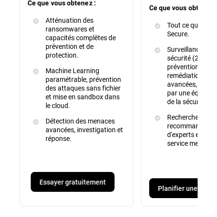
Ce que vous obtenez :
Ce que vous obtenez 
Atténuation des
Tout ce qui est i
ransomwares et
Secure.
capacités complètes de
prévention et de
Surveillance cont
protection.
sécurité (24 h/24,
prévention, détec
Machine Learning
remédiation des
paramétrable, prévention
avancées, le tou
des attaques sans fichier
par une équipe d
et mise en sandbox dans
de la sécurité
le cloud.
Recherche de m
Détection des menaces
recommandatio
avancées, investigation et
d'experts et rapp
réponse.
service mensuel
Essayer gratuitement
Planifier une démo