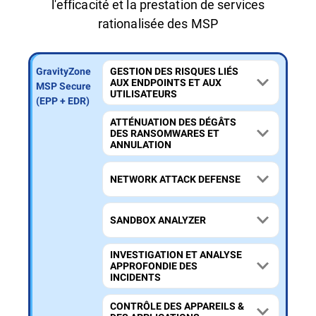
l'efficacité et la prestation de services
rationalisée des MSP
GravityZone
GravityZone
GravityZone
GESTION DES RISQUES LIÉS
AUX ENDPOINTS ET AUX
MSP Secure
MSP Secure
MSP Secure
UTILISATEURS
Extra
Plus (MDR)
(EPP + EDR)
(MXDR)
ATTÉNUATION DES DÉGÂTS
DES RANSOMWARES ET
ANNULATION
NETWORK ATTACK DEFENSE
SANDBOX ANALYZER
INVESTIGATION ET ANALYSE
APPROFONDIE DES
INCIDENTS
CONTRÔLE DES APPAREILS &