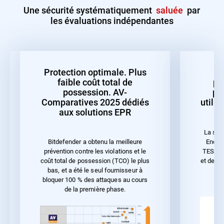
Une sécurité systématiquement
saluée
par
les évaluations indépendantes
Protection optimale. Plus
faible coût total de
pr
possession. AV-
pe
Comparatives 2025 dédiés
utilis
aux solutions EPR
La sol
Endpoi
Bitdefender a obtenu la meilleure
TEST 20
prévention contre les violations et le
et de la
coût total de possession (TCO) le plus
bas, et a été le seul fournisseur à
bloquer 100 % des attaques au cours
de la première phase.