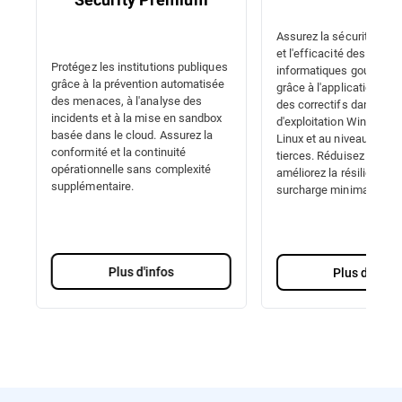
Assurez la sécurité, la 
et l'efficacité des syst
Protégez les institutions publiques
informatiques gouvern
grâce à la prévention automatisée
grâce à l'application au
des menaces, à l'analyse des
des correctifs dans les
incidents et à la mise en sandbox
d'exploitation Windows,
basée dans le cloud. Assurez la
Linux et au niveau des a
conformité et la continuité
tierces. Réduisez les ris
opérationnelle sans complexité
améliorez la résilience 
supplémentaire.
surcharge minimale.
Plus d'infos
Plus d'infos