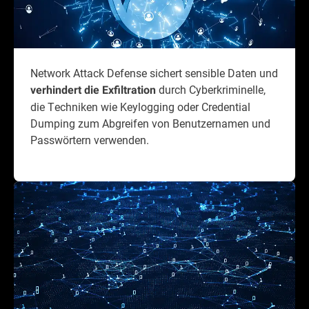
Network Attack Defense sichert sensible Daten und
durch Cyberkriminelle,
verhindert die Exfiltration
die Techniken wie Keylogging oder Credential
Dumping zum Abgreifen von Benutzernamen und
Passwörtern verwenden.