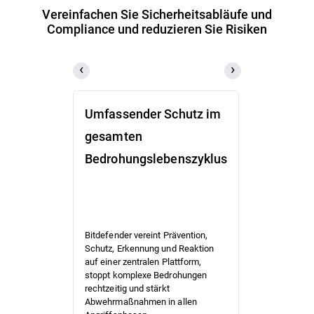
Vereinfachen Sie Sicherheitsabläufe und
Compliance und reduzieren Sie Risiken
Umfassender Schutz im
Optimier
gesamten
automati
Bedrohungslebenszyklus
Sicherhe
Bitdefender i
schlanke IT-
Bitdefender vereint Prävention,
Sicherheits
Schutz, Erkennung und Reaktion
optimiert,
auf einer zentralen Plattform,
automatisier
stoppt komplexe Bedrohungen
wichtige Auf
rechtzeitig und stärkt
verkürzt den
Abwehrmaßnahmen in allen
Verwaltung