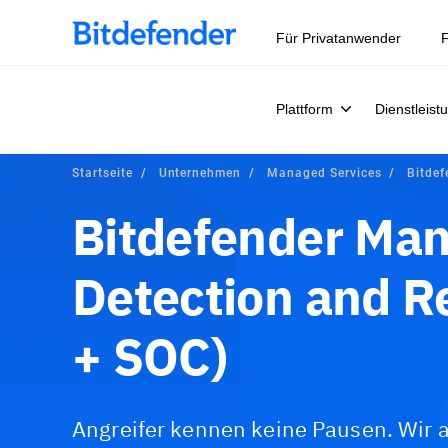
Für Privatanwender
F
Plattform
Dienstleist
Startseite
Unternehmen
Managed Services
Bitde
Bitdefender Ma
Detection and 
+ SOC)
Angreifer kennen keine Pausen. Wir 