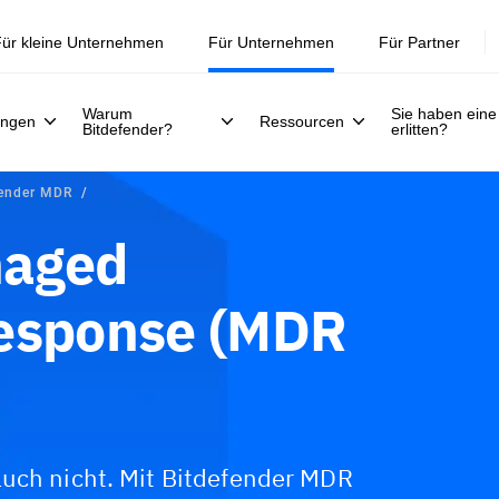
ür kleine Unternehmen
Für Unternehmen
Für Partner
Warum
Sie haben eine
ungen
Ressourcen
Bitdefender?
erlitten?
fender MDR
naged
Response (MDR
auch nicht. Mit Bitdefender MDR