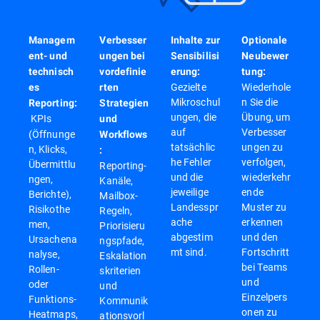
Managem
Verbesser
Inhalte zur
Optionale
ent- und
ungen bei
Sensibilisi
Neubewer
technisch
vordefinie
erung:
tung:
Gezielte
Wiederhole
es
rten
Mikroschul
n Sie die
Reporting:
Strategien
ungen, die
Übung, um
KPIs
und
auf
Verbesser
(Öffnunge
Workflows
tatsächlic
ungen zu
n, Klicks,
:
he Fehler
verfolgen,
Übermittlu
Reporting-
und die
wiederkehr
ngen,
Kanäle,
jeweilige
ende
Berichte),
Mailbox-
Landesspr
Muster zu
Risikothe
Regeln,
ache
erkennen
men,
Priorisieru
abgestim
und den
Ursachena
ngspfade,
mt sind.
Fortschritt
nalyse,
Eskalation
bei Teams
Rollen-
skriterien
und
oder
und
Einzelpers
Funktions-
Kommunik
onen zu
Heatmaps,
ationsvorl