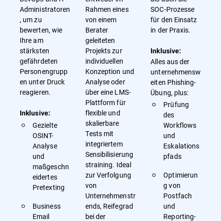
Administratoren
Rahmen eines
SOC-Prozesse
, um zu
von einem
für den Einsatz
bewerten, wie
Berater
in der Praxis.
Ihre am
geleiteten
stärksten
Projekts zur
Inklusive:
gefährdeten
individuellen
Alles aus der
Personengrupp
Konzeption und
unternehmensw
en unter Druck
Analyse oder
eiten Phishing-
reagieren.
über eine LMS-
Übung, plus:
Plattform für
Prüfung
flexible und
Inklusive:
des
skalierbare
Gezielte
Workflows
Tests mit
OSINT-
und
integriertem
Analyse
Eskalations
Sensibilisierung
und
pfads
straining. Ideal
maßgeschn
zur Verfolgung
Optimierun
eidertes
von
g von
Pretexting
Unternehmenstr
Postfach
Business
ends, Reifegrad
und
Email
bei der
Reporting-