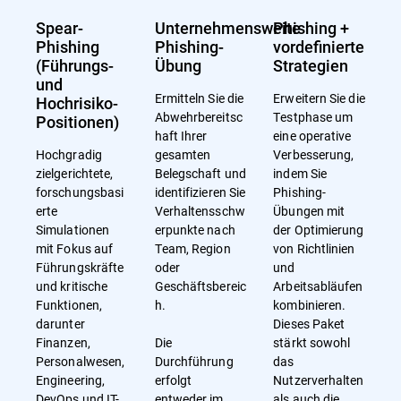
Spear-
Unternehmensweite
Phishing +
Phishing
Phishing-
vordefinierte
(Führungs-
Übung
Strategien
und
Ermitteln Sie die
Erweitern Sie die
Hochrisiko-
Abwehrbereitsc
Testphase um
Positionen)
haft Ihrer
eine operative
Hochgradig
gesamten
Verbesserung,
zielgerichtete,
Belegschaft und
indem Sie
forschungsbasi
identifizieren Sie
Phishing-
erte
Verhaltensschw
Übungen mit
Simulationen
erpunkte nach
der Optimierung
mit Fokus auf
Team, Region
von Richtlinien
Führungskräfte
oder
und
und kritische
Geschäftsbereic
Arbeitsabläufen
Funktionen,
h.
kombinieren.
darunter
Dieses Paket
Finanzen,
Die
stärkt sowohl
Personalwesen,
Durchführung
das
Engineering,
erfolgt
Nutzerverhalten
DevOps und IT-
entweder im
als auch die