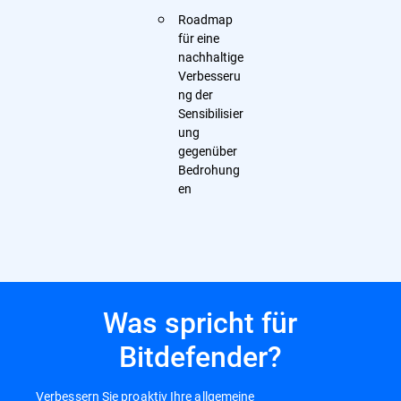
Roadmap
für eine
nachhaltige
Verbesseru
ng der
Sensibilisier
ung
gegenüber
Bedrohung
en
Was spricht für
Bitdefender?
Verbessern Sie proaktiv Ihre allgemeine