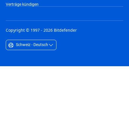
Verträge kündigen
Copyright © 1997 - 2026 Bitdefender
Schweiz - Deutsch
Australia - English
België - Nederlands
Belgique - Français
Belize - English
Brasil - Português
Bulgaria - English
Canada - English