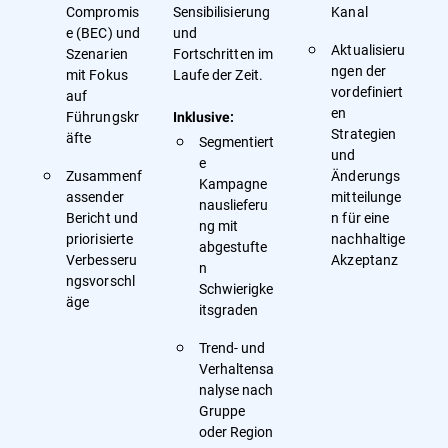
Compromis
Sensibilisierung
Kanal
e (BEC) und
und
Aktualisieru
Szenarien
Fortschritten im
ngen der
mit Fokus
Laufe der Zeit.
vordefiniert
auf
en
Führungskr
Inklusive:
Strategien
äfte
Segmentiert
und
e
Zusammenf
Änderungs
Kampagne
assender
mitteilunge
nauslieferu
Bericht und
n für eine
ng mit
priorisierte
nachhaltige
abgestufte
Verbesseru
Akzeptanz
n
ngsvorschl
Schwierigke
äge
itsgraden
Trend- und
Verhaltensa
nalyse nach
Gruppe
oder Region