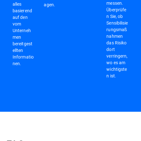
messen.
alles
agen.
Überprüfe
basierend
n Sie, ob
auf den
Sensibilisie
vom
rungsmaß
Unterneh
nahmen
men
das Risiko
bereitgest
dort
ellten
verringern,
Informatio
wo es am
nen.
wichtigste
n ist.