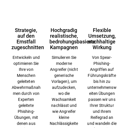
Übersicht
Strategie,
Hochgradig
Flexible
auf den
realistische,
Umsetzung,
Ernstfall
bedrohungsbasierte
nachhaltige
zugeschnitten
Kampagnen
Wirkung
Entwickeln und
Simulieren Sie
Von Spear-
optimieren Sie
moderne
Phishing-
Ihre von
Angreifer (nicht
Angriffen auf
Menschen
generische
Führungskräfte
geleiteten
Vorlagen), um
bis hin zu
Abwehrmaßnah
aufzudecken,
unternehmensw
men durch von
wo die
eiten Übungen
Experten
Wachsamkeit
passen wir uns
geleitete
nachlässt und
Ihrer Struktur
Phishing-
wie Angreifer
und Ihrem
Übungen, mit
kleine
Reifegrad an
denen aus
Nachlässigkeite
und wandeln die