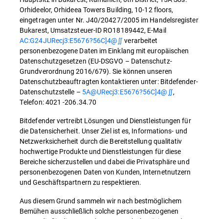
Orhideelor, Orhideea Towers Building, 10-12 floors,
eingetragen unter Nr. J40/20427/2005 im Handelsregister
Bukarest, Umsatzsteuer-ID RO18189442, E-Mail
AC:G24JURecj3:E5676?56C]4@∬
verarbeitet
personenbezogene Daten im Einklang mit europäischen
Datenschutzgesetzen (EU-DSGVO – Datenschutz-
Grundverordnung 2016/679). Sie können unseren
Datenschutzbeauftragten kontaktieren unter: Bitdefender-
Datenschutzstelle –
5A@URecj3:E5676?56C]4@∬
,
Telefon: 4021 -206.34.70
Bitdefender vertreibt Lösungen und Dienstleistungen für
die Datensicherheit. Unser Ziel ist es, Informations- und
Netzwerksicherheit durch die Bereitstellung qualitativ
hochwertige Produkte und Dienstleistungen für diese
Bereiche sicherzustellen und dabei die Privatsphäre und
personenbezogenen Daten von Kunden, Internetnutzern
und Geschäftspartnern zu respektieren.
Aus diesem Grund sammeln wir nach bestmöglichem
Bemühen ausschließlich solche personenbezogenen