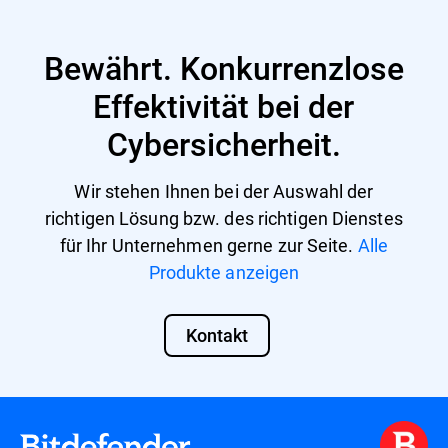
Business Security Premium
Business Security Enterprise
Bewährt. Konkurrenzlose
GravityZone EDR Cloud
Effektivität bei der
Cybersicherheit.
Bitdefender MDR-Lizenzen
GravityZone Cloud MSP Security
Wir stehen Ihnen bei der Auswahl der
richtigen Lösung bzw. des richtigen Dienstes
Für MSPs kann das GravityZone EASM-
für Ihr Unternehmen gerne zur Seite.
Alle
Add-on zusätzlich zu den GravityZone-
Produkte anzeigen
Sicherheitslösungen für MSPs (Secure,
Secure Plus, Secure Extra) aktiviert werden.
Hier
erfahren Sie mehr über unsere Lösung.
Kontakt