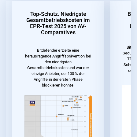
Top-Schutz. Niedrigste
Bes
Gesamtbetriebskosten im
EPR-Test 2025 von AV-
Un
Comparatives
Bitde
Bitdefender erzielte eine
Security
herausragende Angriffsprävention bei
TEST 
den niedrigsten
Schutz 
Gesamtbetriebskosten und war der
der 
einzige Anbieter, der 100 % der
Angriffe in der ersten Phase
blockieren konnte.