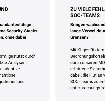
UND
ZU VIELE FE
SOC-TEAMS
 mandantenfähige
Bringen wachsend
ne Security-Stacks
lange Verweildaue
en, ohne dabei
Grenzen?
Mit KI-gestütztem
orm, gestützt durch
Bedrohungskorrela
tzte Analysen,
durch unseren MDR
d adaptive
erfahrene Sicherh
 nahtlose
dabei, die Flut an
grationen und
SOC-Teams zu ent
unterbrechungsfre