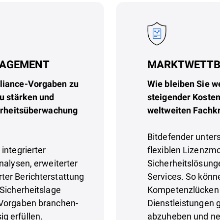
NAGEMENT
MARKTWETTB
pliance-Vorgaben zu
Wie bleiben Sie w
zu stärken und
steigender Koste
herheitsüberwachung
weltweiten Fachk
Bitdefender unter
integrierter
flexiblen Lizenzmo
nalysen, erweiterter
Sicherheitslösun
ter Berichterstattung
Services. So könne
 Sicherheitslage
Kompetenzlücken s
 Vorgaben branchen-
Dienstleistungen 
g erfüllen.
abzuheben und ne