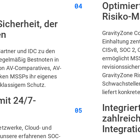
Optimier
Risiko-
icherheit, der
en
GravityZone Co
Einhaltung zent
CISv8, SOC 2,
 Gartner und IDC zu den
ermöglicht MSS
regelmäßig Bestnoten in
revisionssiche
on AV-Comparatives, AV-
GravityZone R
ken MSSPs ihr eigenes
Schwachstellen
klassigem Schutz.
liefert konkre
mit 24/7-
Integrier
zahlreic
Integrat
etzwerke, Cloud- und
d unsere erfahrenen SOC-