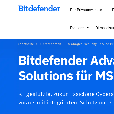
Für Privatanwender
F
Plattform
Dienstleist
Startseite
Unternehmen
Managed Security Service P
Bitdefender Ad
Solutions für M
KI-gestützte, zukunftssichere Cybers
voraus mit integriertem Schutz und 