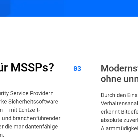
mpfohlene Lösungen
FAQ
für MSSPs?
Moderns
ohne unn
ity Service Providern
Durch den Eins
rke Sicherheitssoftware
Verhaltensanal
en – mit Echtzeit-
erkennt Bitdef
 und branchenführender
absolute zuver
er die mandantenfähige
Alarmmüdigkeit
m.