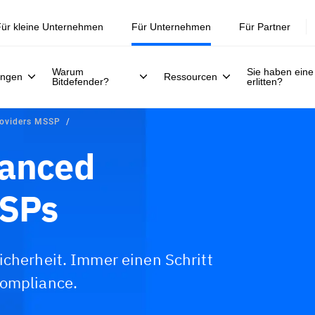
ür kleine Unternehmen
Für Unternehmen
Für Partner
Warum
Sie haben eine
ungen
Ressourcen
Bitdefender?
erlitten?
roviders MSSP
vanced
SSPs
icherheit. Immer einen Schritt
Compliance.