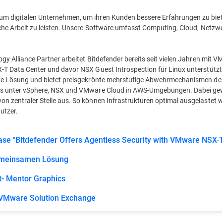
 digitalen Unternehmen, um ihren Kunden bessere Erfahrungen zu bieten
che Arbeit zu leisten. Unsere Software umfasst Computing, Cloud, Netzwe
gy Alliance Partner arbeitet Bitdefender bereits seit vielen Jahren mi
T Data Center und davor NSX Guest Introspection für Linux unterstützte
rte Lösung und bietet preisgekrönte mehrstufige Abwehrmechanismen de
ds unter vSphere, NSX und VMware Cloud in AWS-Umgebungen. Dabei gewä
n zentraler Stelle aus. So können Infrastrukturen optimal ausgelastet w
utzer.
ase "Bitdefender Offers Agentless Security with VMware NSX-
gemeinsamen Lösung
- Mentor Graphics
 VMware Solution Exchange