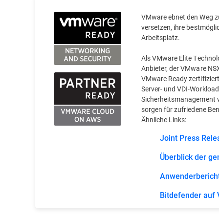
VMware ebnet den Weg zum
versetzen, ihre bestmögli
Arbeitsplatz.
Als VMware Elite Technolo
Anbieter, der VMware NSX-
VMware Ready zertifizie
Server- und VDI-Workloa
Sicherheitsmanagement vo
sorgen für zufriedene Ben
Ähnliche Links:
Joint Press Rele
Überblick der 
Anwenderbericht
Bitdefender auf