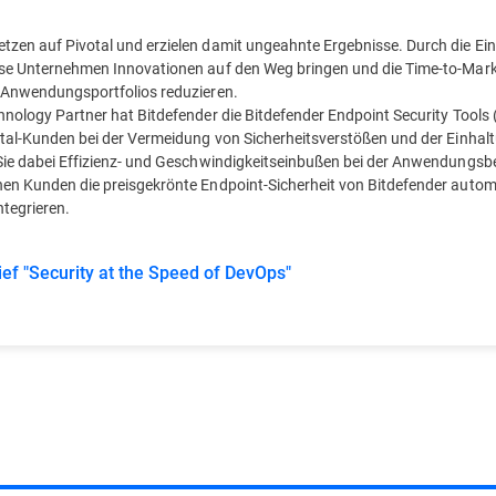
zen auf Pivotal und erzielen damit ungeahnte Ergebnisse. Durch die Einf
se Unternehmen Innovationen auf den Weg bringen und die Time-to-Marke
 Anwendungsportfolios reduzieren.
nology Partner hat Bitdefender die Bitdefender Endpoint Security Tools
otal-Kunden bei der Vermeidung von Sicherheitsverstößen und der Einhalt
Sie dabei Effizienz- und Geschwindigkeitseinbußen bei der Anwendungsb
en Kunden die preisgekrönte Endpoint-Sicherheit von Bitdefender automa
tegrieren.
ief "Security at the Speed of DevOps"