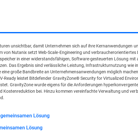
turen unsichtbar, damit Unternehmen sich auf ihre Kernanwendungen und
m von Nutanix setzt Web-Scale-Engineering und verbraucherorientiertes 
nspeicher in einer widerstandsfähigen, Software-gesteuerten Lösung mit
en. Das Ergebnis sind verlässliche Leistung, Infrastrukturnutzung wie in
e eine große Bandbreite an Unternehmensanwendungen möglich machen
AHV-Ready leistet Bitdefender GravityZone® Security for Virtualized Envir
eistet. GravityZone wurde eigens für die Anforderungen hyperkonvergent
 Kostenreduktion bei. Hinzu kommen vereinfachte Verwaltung und verbe
ud.
r gemeinsamen Lösung
gemeinsamen Lösung