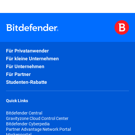
weitere. Die Expertise des Unternehmens
Versprechen, Unternehmen im Ernstfall
umfasst sowohl regulierte Branchen als
Souveränität, Kontinuität und Kontrolle zu
auch privatwirtschaftliche Betriebe.
geben. Das bedeutet: Sie können darauf
vertrauen, dass erfahrene Incident-
Response-Spezialisten Seite an Seite mit
Ihrem Team arbeiten, um Ihre Systeme
schnell und sicher wieder online zu bringen
und stärker als zuvor.
Für Privatanwender
Für kleine Unternehmen
Für Unternehmen
Für Partner
Studenten-Rabatte
Quick Links
Bitdefender Central
Gravityzone Cloud Control Center
Bitdefender Cyberpedia
Partner Advantage Network Portal
Markenportal