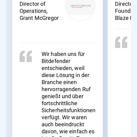
Director of
Director
Operations,
Founder,
Grant McGregor
Blaze N
Wir haben uns für
Bitdefender
entschieden, weil
diese Lösung in der
Branche einen
hervorragenden Ruf
genießt und über
fortschrittliche
Sicherheitsfunktionen
verfügt. Wir waren
auch beeindruckt
davon, wie einfach es