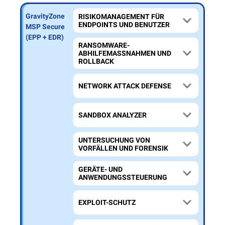
GravityZone
GravityZone
GravityZone
RISIKOMANAGEMENT FÜR
ENDPOINTS UND BENUTZER
MSP Secure
MSP Secure
MSP Secure
Extra
Plus (MDR)
(EPP + EDR)
RANSOMWARE-
(MXDR)
ABHILFEMASSNAHMEN UND R
OLLBACK
NETWORK ATTACK DEFENSE
SANDBOX ANALYZER
UNTERSUCHUNG VON
VORFÄLLEN UND FORENSIK
GERÄTE- UND
ANWENDUNGSSTEUERUNG
EXPLOIT-SCHUTZ