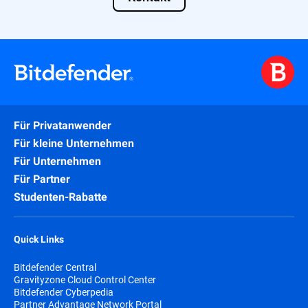
Analysten. Warnmeldungen können dank
integrierter Ansichten mit gezielten
Hinweisen für die Untersuchung effektiver
bearbeitet werden. Dank der weitreichenden
Automatisierung entfallen wiederkehrende
Aufgaben und Mitarbeiter können
effizienter arbeiten.
Managed Detection and Response (MDR)-
Services sind die ideale Lösung für MSPs,
Für Privatanwender
die nicht ausreichend Personal haben oder
Für kleine Unternehmen
denen die notwendigen Fachkräfte fehlen.
Für Unternehmen
Für Partner
Studenten-Rabatte
Quick Links
Bitdefender Central
Gravityzone Cloud Control Center
Bitdefender Cyberpedia
Partner Advantage Network Portal