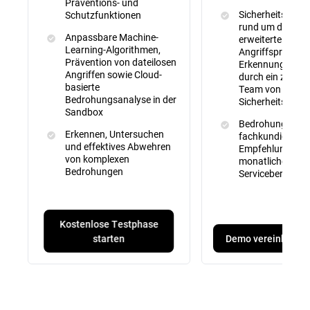
Präventions- und
Sicherheitsübe
Schutzfunktionen
rund um die Uhr,
Anpassbare Machine-
erweiterte
Learning-Algorithmen,
Angriffspräventi
Prävention von dateilosen
Erkennung und 
Angriffen sowie Cloud-
durch ein zertifiz
basierte
Team von
Bedrohungsanalyse in der
Sicherheitsexper
Sandbox
Bedrohungssuch
Erkennen, Untersuchen
fachkundige
und effektives Abwehren
Empfehlungen u
von komplexen
monatliche
Bedrohungen
Serviceberichte
Kostenlose Testphase
Demo vereinbaren
starten