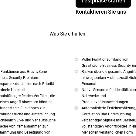
Testphase starten
Kontaktieren Sie uns
Was Sie erhalten:
Voller Funktionsumfang von
GravityZone Business Security En
e Funktionen aus GravityZone
Risiken über die gesamte Angriff
iness Security Premium.
hinweg senken – ohne zusätzlic
nsparenz durch eine nach Priorität
Personal
rdnete Liste mit
Native Sensoren für Identitätsdie
pointübergreifenden Vorfällen, die
Netzwerke und
 einen Angriff hinweisen könnten.
Produktivitätsanwendungen
stungsstarke Funktionen zur
Automatisierte Ersteinschätzung,
rohungssuche und -untersuchung
Korrelation und Untersuchung
schließlich Live- und Verlaufssuche.
verdächtiger Signale mit Darstel
fache Abhilfemaßnahmen zur
vollständigen Angriffsbildes in ei
dämmung und Beseitigung von
Menschen verständlichen Form