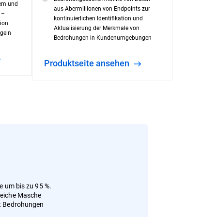
mem und
aus Abermillionen von Endpoints zur
 –
kontinuierlichen Identifikation und
tion
Aktualisierung der Merkmale von
egeln
Bedrohungen in Kundenumgebungen
Produktseite ansehen
te um bis zu 95 %.
leiche Masche
st Bedrohungen