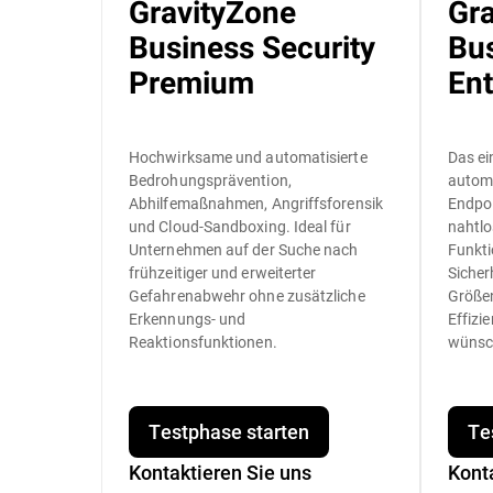
GravityZone
Gr
Business Security
Bus
Premium
Ent
Hochwirksame und automatisierte
Das ei
Bedrohungsprävention,
automa
Abhilfemaßnahmen, Angriffsforensik
Endpoi
und Cloud-Sandboxing. Ideal für
nahtlo
Unternehmen auf der Suche nach
Funkti
frühzeitiger und erweiterter
Sicher
Gefahrenabwehr ohne zusätzliche
Größen
Erkennungs- und
Effizi
Reaktionsfunktionen.
wünsc
Testphase starten
Te
Kontaktieren Sie uns
Kont