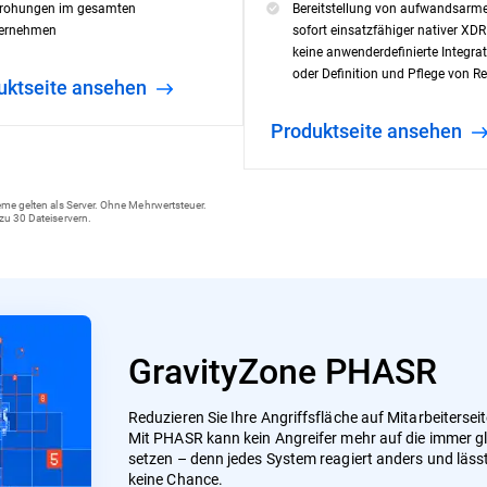
rohungen im gesamten
Bereitstellung von aufwandsar
ernehmen
sofort einsatzfähiger nativer XDR
keine anwenderdefinierte Integra
oder Definition und Pflege von R
duktseite ansehen
Produktseite ansehen
eme gelten als Server. Ohne Mehrwertsteuer.
zu 30 Dateiservern.
GravityZone PHASR
Reduzieren Sie Ihre Angriffsfläche auf Mitarbeitersei
Mit PHASR kann kein Angreifer mehr auf die immer g
setzen – denn jedes System reagiert anders und läs
keine Chance.