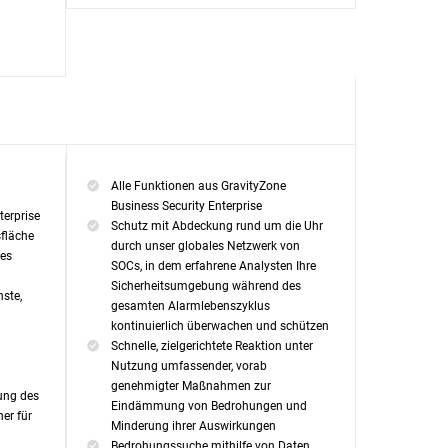
Alle Funktionen aus GravityZone
Business Security Enterprise
terprise
Schutz mit Abdeckung rund um die Uhr
sfläche
durch unser globales Netzwerk von
hes
SOCs, in dem erfahrene Analysten Ihre
Sicherheitsumgebung während des
nste,
gesamten Alarmlebenszyklus
kontinuierlich überwachen und schützen
Schnelle, zielgerichtete Reaktion unter
Nutzung umfassender, vorab
genehmigter Maßnahmen zur
lung des
Eindämmung von Bedrohungen und
ner für
Minderung ihrer Auswirkungen
Bedrohungssuche mithilfe von Daten