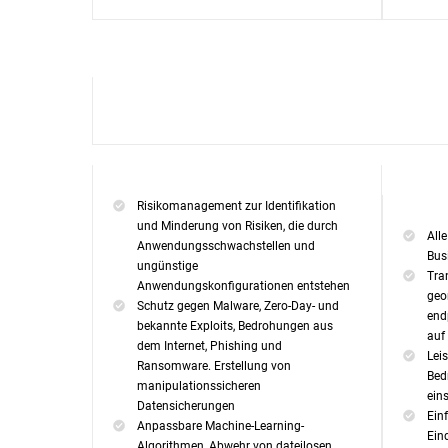
Risikomanagement zur Identifikation
und Minderung von Risiken, die durch
All
Anwendungsschwachstellen und
Bus
ungünstige
Tra
Anwendungskonfigurationen entstehen
geo
Schutz gegen Malware, Zero-Day- und
end
bekannte Exploits, Bedrohungen aus
auf
dem Internet, Phishing und
Lei
Ransomware. Erstellung von
Bed
manipulationssicheren
ein
Datensicherungen
Ein
Anpassbare Machine-Learning-
Ein
Algorithmen, Abwehr von dateilosen