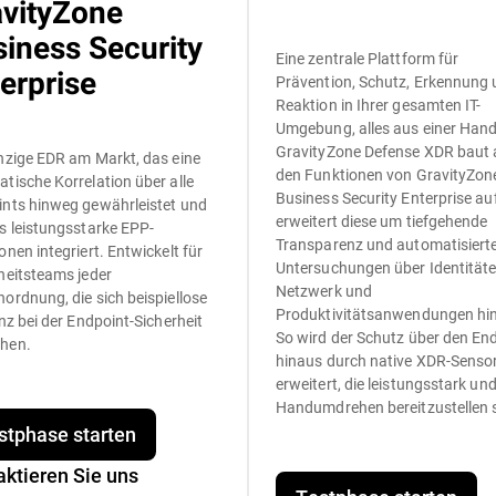
avityZone
iness Security
Eine zentrale Plattform für
erprise
Prävention, Schutz, Erkennung
Reaktion in Ihrer gesamten IT-
Umgebung, alles aus einer Hand
GravityZone Defense XDR baut 
nzige EDR am Markt, das eine
den Funktionen von GravityZon
tische Korrelation über alle
Business Security Enterprise au
nts hinweg gewährleistet und
erweitert diese um tiefgehende
s leistungsstarke EPP-
Transparenz und automatisiert
onen integriert. Entwickelt für
Untersuchungen über Identitäte
heitsteams jeder
Netzwerk und
ordnung, die sich beispiellose
Produktivitätsanwendungen hi
enz bei der Endpoint-Sicherheit
So wird der Schutz über den En
hen.
hinaus durch native XDR-Senso
erweitert, die leistungsstark un
Handumdrehen bereitzustellen 
stphase starten
aktieren Sie uns