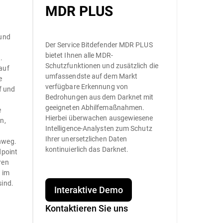
MDR PLUS
 und
Der Service Bitdefender MDR PLUS
bietet Ihnen alle MDR-
.
Schutzfunktionen und zusätzlich die
auf
umfassendste auf dem Markt
e
verfügbare Erkennung von
f und
Bedrohungen aus dem Darknet mit
geeigneten Abhilfemaßnahmen.
e
Hierbei überwachen ausgewiesene
n,
Intelligence-Analysten zum Schutz
Ihrer unersetzlichen Daten
nweg.
kontinuierlich das Darknet.
dpoint
ren
d im
sind.
Interaktive Demo
Kontaktieren Sie uns