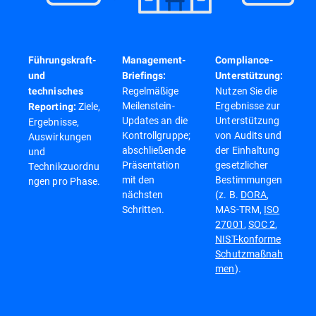
Führungskraft-
Management-
Compliance-
und
Briefings:
Unterstützung:
Regelmäßige
Nutzen Sie die
technisches
Meilenstein-
Ergebnisse zur
Ziele,
Reporting:
Updates an die
Unterstützung
Ergebnisse,
Kontrollgruppe;
von Audits und
Auswirkungen
abschließende
der Einhaltung
und
Präsentation
gesetzlicher
Technikzuordnu
mit den
Bestimmungen
ngen pro Phase.
nächsten
(z. B.
DORA
,
Schritten.
MAS-TRM,
ISO
27001
,
SOC 2
,
NIST-konforme
Schutzmaßnah
men
).