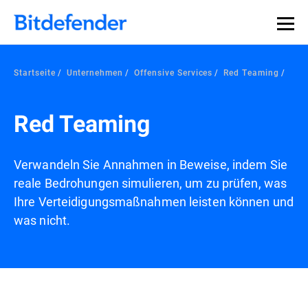
Startseite
Unternehmen
Offensive Services
Red Teaming
Red Teaming
Verwandeln Sie Annahmen in Beweise, indem Sie
reale Bedrohungen simulieren, um zu prüfen, was
Ihre Verteidigungsmaßnahmen leisten können und
was nicht.
Übersicht