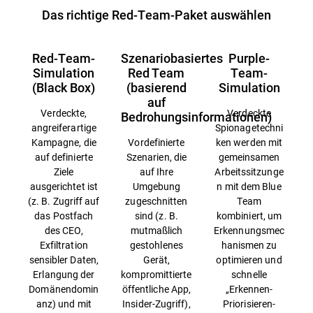
Das richtige Red-Team-Paket auswählen
Red-Team-
Szenariobasiertes
Purple-
Simulation
Red Team
Team-
(Black Box)
(basierend
Simulation
auf
Verdeckte,
Verdeckte
Bedrohungsinformationen)
angreiferartige
Spionagetechni
Kampagne, die
Vordefinierte
ken werden mit
auf definierte
Szenarien, die
gemeinsamen
Ziele
auf Ihre
Arbeitssitzunge
ausgerichtet ist
Umgebung
n mit dem Blue
(z. B. Zugriff auf
zugeschnitten
Team
das Postfach
sind (z. B.
kombiniert, um
des CEO,
mutmaßlich
Erkennungsmec
Exfiltration
gestohlenes
hanismen zu
sensibler Daten,
Gerät,
optimieren und
Erlangung der
kompromittierte
schnelle
Domänendomin
öffentliche App,
„Erkennen-
anz) und mit
Insider-Zugriff),
Priorisieren-