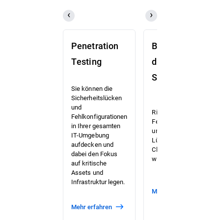
Penetration
Bewertung
Testing
der Cloud-
Sicherheit
Sie können die
Sicherheitslücken
und
Risiken,
Fehlkonfigurationen
Fehlkonfigurationen
in Ihrer gesamten
und Compliance-
IT-Umgebung
Lücken in Ihrer
aufdecken und
Cloud-Umgebung
dabei den Fokus
werden aufgedeckt.
auf kritische
Assets und
Infrastruktur legen.
Mehr erfahren
Mehr erfahren