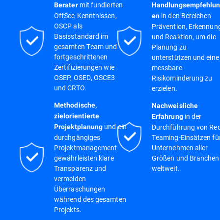
mit fundierten
Berater
Handlungsempfehlu
OffSec-Kenntnissen,
in den Bereichen
en
OSCP als
Prävention, Erkennun
Basisstandard im
und Reaktion, um die
gesamten Team und
Planung zu
fortgeschrittenen
unterstützen und eine
Zertifizierungen wie
messbare
OSEP, OSED, OSCE3
Risikominderung zu
und CRTO.
erzielen.
Methodische,
Nachweisliche
in der
zielorientierte
Erfahrung
und ein
Durchführung von Red
Projektplanung
durchgängiges
Teaming-Einsätzen fü
Projektmanagement
Unternehmen aller
gewährleisten klare
Größen und Branchen
Transparenz und
weltweit.
vermeiden
Überraschungen
während des gesamten
Projekts.