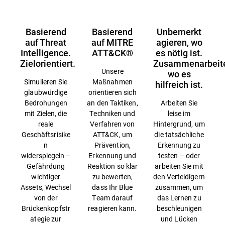
Basierend
Basierend
Unbemerkt
auf Threat
auf MITRE
agieren, wo
Intelligence.
ATT&CK®
es nötig ist.
Zielorientiert.
Zusammenarbeit
Unsere
wo es
Simulieren Sie
Maßnahmen
hilfreich ist.
glaubwürdige
orientieren sich
Bedrohungen
an den Taktiken,
Arbeiten Sie
mit Zielen, die
Techniken und
leise im
reale
Verfahren von
Hintergrund, um
Geschäftsrisike
ATT&CK, um
die tatsächliche
n
Prävention,
Erkennung zu
widerspiegeln –
Erkennung und
testen – oder
Gefährdung
Reaktion so klar
arbeiten Sie mit
wichtiger
zu bewerten,
den Verteidigern
Assets, Wechsel
dass Ihr Blue
zusammen, um
von der
Team darauf
das Lernen zu
Brückenkopfstr
reagieren kann.
beschleunigen
ategie zur
und Lücken