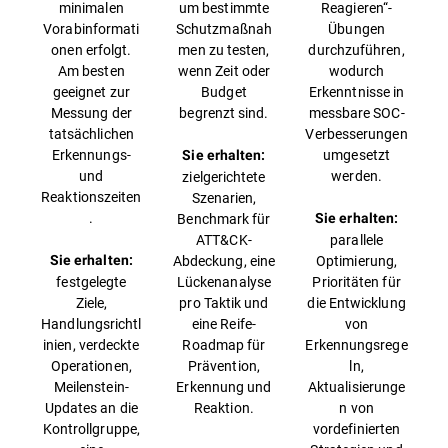
minimalen
um bestimmte
Reagieren“-
Vorabinformati
Schutzmaßnah
Übungen
onen erfolgt.
men zu testen,
durchzuführen,
Am besten
wenn Zeit oder
wodurch
geeignet zur
Budget
Erkenntnisse in
Messung der
begrenzt sind.
messbare SOC-
tatsächlichen
Verbesserungen
Erkennungs-
umgesetzt
Sie erhalten:
und
werden.
zielgerichtete
Reaktionszeiten
Szenarien,
.
Benchmark für
Sie erhalten:
ATT&CK-
parallele
Abdeckung, eine
Optimierung,
Sie erhalten:
festgelegte
Lückenanalyse
Prioritäten für
Ziele,
pro Taktik und
die Entwicklung
Handlungsrichtl
eine Reife-
von
inien, verdeckte
Roadmap für
Erkennungsrege
Operationen,
Prävention,
ln,
Meilenstein-
Erkennung und
Aktualisierunge
Updates an die
Reaktion.
n von
Kontrollgruppe,
vordefinierten