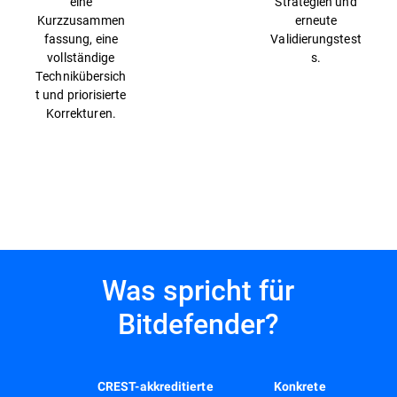
eine
Strategien und
Kurzzusammen
erneute
fassung, eine
Validierungstest
vollständige
s.
Technikübersich
t und priorisierte
Korrekturen.
Was spricht für
Bitdefender?
CREST-akkreditierte
Konkrete