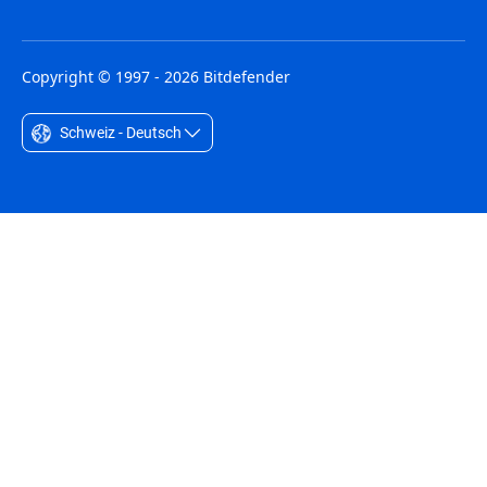
Copyright © 1997 - 2026 Bitdefender
Schweiz - Deutsch
Australia - English
België - Nederlands
Belgique - Français
Belize - English
Brasil - Português
Bulgaria - English
Canada - English
Chile - Español