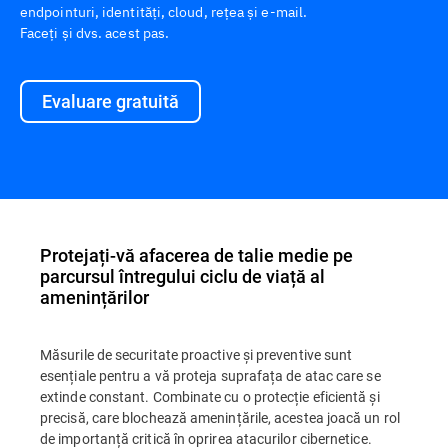
endpointuri, identități, cloud, rețea și e-mail.
Faceți și dvs. acest pas.
Evaluare gratuită
Protejați-vă afacerea de talie medie pe
parcursul întregului ciclu de viață al
amenințărilor
Măsurile de securitate proactive și preventive sunt
esențiale pentru a vă proteja suprafața de atac care se
extinde constant. Combinate cu o protecție eficientă și
precisă, care blochează amenințările, acestea joacă un rol
de importanță critică în oprirea atacurilor cibernetice.