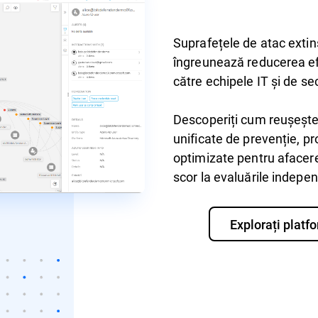
Suprafețele de atac extins
îngreunează reducerea efic
către echipele IT și de s
Descoperiți cum reușește 
unificate de prevenție, pr
optimizate pentru afacer
scor la evaluările indepe
Explorați platf