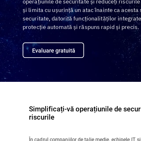
operațiunile de securitate și reduceți riscuril
și limita cu ușurință un atac înainte ca acesta
securitate, datorită funcționalităților integra
protecție automată și răspuns rapid și precis.
Evaluare gratuită
Simplificați-vă operațiunile de secur
riscurile
În cadrul companiilor de talie medie, echipele IT ș