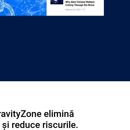
ravityZone elimină
și reduce riscurile.