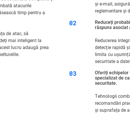
și e-mail, asigur
ombată atacurile
reglementare și d
găsească timp pentru a
Reduceți probabil
răspuns asociat 
ața de atac, să
eți mai inteligent la
Reducerea integra
 acest lucru adaugă prea
detecție rapidă ș
eltuielile.
limita cu ușurinț
securitate a datel
Oferiți echipelor
specializat de ca
securitate.
Tehnologii combin
recomandări pract
și suprafața de a