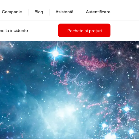
Companie
Blog
Asistență
Autentificare
uns la incidente
Pachete și prețuri