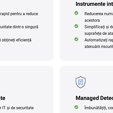
Instrumente int
 rapid pentru a reduce
Reducerea număr
acestora
curitate dintr-o singură
Simplificați și d
suprafețe de at
 obțineți eficiență
Automatizați rap
atenuării riscuri
ate
Managed Detec
 IT și de securitate
Îmbunătățiți, con