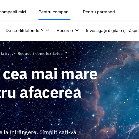
companii mici
Pentru companii
Pentru parteneri
De ce Bitdefender?
Resurse
Investigații digitale și răsp
rlativ
Reduceți complexitatea
 cea mai mare
ru afacerea
 la înfrângere. Simplificați-vă