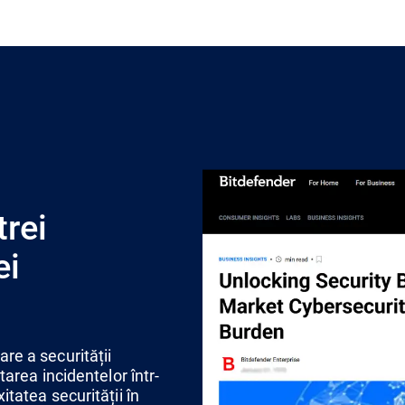
trei
ei
re a securității
area incidentelor într-
tatea securității în