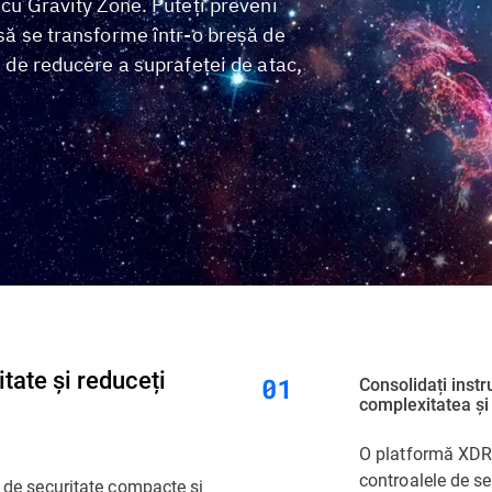
e cu Gravity Zone. Puteți preveni
 să se transforme într-o breșă de
te de reducere a suprafeței de atac,
itate și reduceți
Consolidați inst
complexitatea și
O platformă XDR 
controalele de sec
i de securitate compacte și