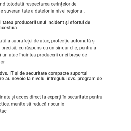
ând totodată respectarea cerințelor de
e suveranitate a datelor la nivel regional.
itatea producerii unui incident și efortul de
acestuia.
tă a suprafeței de atac, protecție automată și
i precisă, cu răspuns cu un singur clic, pentru a
ă un atac înaintea producerii unei breșe de
or.
 dvs. IT și de securitate compacte suportul
re au nevoie la nivelul întregului dvs. program de
ate și acces direct la experți în securitate pentru
ice, menite să reducă riscurile
tac.