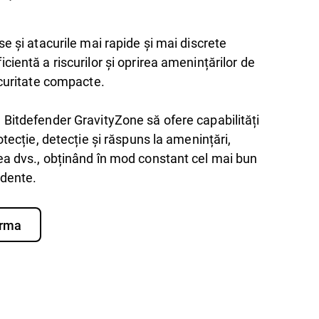
e și atacurile mai rapide și mai discrete
ientă a riscurilor și oprirea amenințărilor de
ecuritate compacte.
Bitdefender GravityZone să ofere capabilități
otecție, detecție și răspuns la amenințări,
ea dvs., obținând în mod constant cel mai bun
ndente.
orma