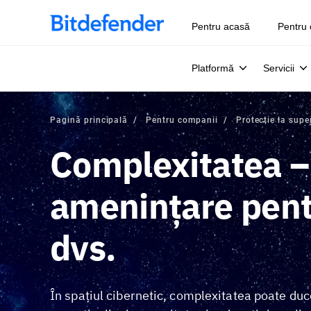
Pentru acasă
Pentru 
Platformă
Servicii
Pagină principală
Pentru companii
Protecție la supe
Complexitatea –
amenințare pent
dvs.
În spațiul cibernetic, complexitatea poate duce