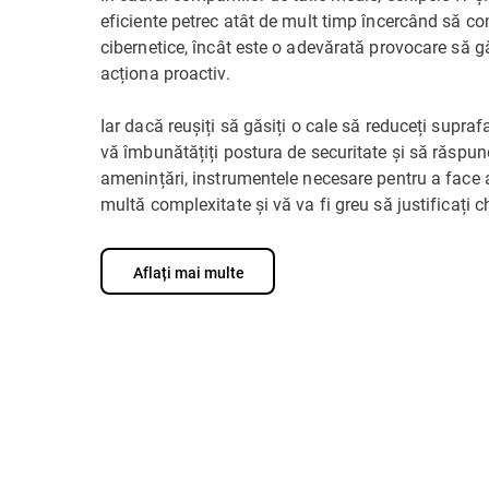
eficiente petrec atât de mult timp încercând să c
cibernetice, încât este o adevărată provocare să 
acționa proactiv.
Iar dacă reușiți să găsiți o cale să reduceți supraf
vă îmbunătățiți postura de securitate și să răspund
amenințări, instrumentele necesare pentru a face
multă complexitate și vă va fi greu să justificați ch
Aflați mai multe