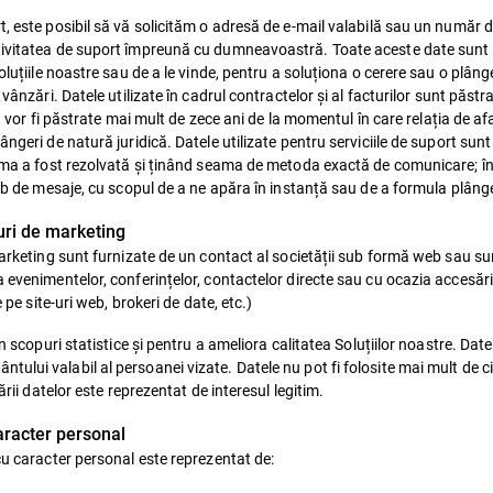
, este posibil să vă solicităm o adresă de e-mail valabilă sau un număr d
tivitatea de suport împreună cu dumneavoastră. Toate aceste date sunt 
oluțiile noastre sau de a le vinde, pentru a soluționa o cerere sau o plâng
vânzări. Datele utilizate în cadrul contractelor și al facturilor sunt păstra
u vor fi păstrate mai mult de zece ani de la momentul în care relația de afa
ngeri de natură juridică. Datele utilizate pentru serviciile de suport sun
lema a fost rezolvată și ținând seama de metoda exactă de comunicare; în
imb de mesaje, cu scopul de a ne apăra în instanță sau de a formula plânge
puri de marketing
 marketing sunt furnizate de un contact al societății sub formă web sau s
evenimentelor, conferințelor, contactelor directe sau cu ocazia accesării 
 pe site-uri web, brokeri de date, etc.)
n scopuri statistice și pentru a ameliora calitatea Soluțiilor noastre. Datel
lui valabil al persoanei vizate. Datele nu pot fi folosite mai mult de cin
ării datelor este reprezentat de interesul legitim.
caracter personal
cu caracter personal este reprezentat de: