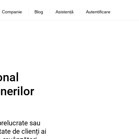
Companie
Blog
Asistență
Autentificare
onal
nerilor
 prelucrate sau
ate de clienți ai