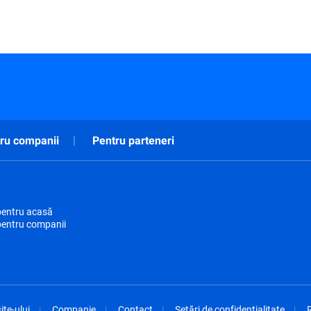
ru companii
Pentru parteneri
pentru acasă
pentru companii
ite-ului
Companie
Contact
Setări de confidențialitate
R