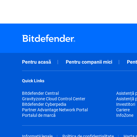
Pentru acasă
Pentru companii mici
Pent
Quick Links
Bitdefender Central
Asistență 
Gravityzone Cloud Control Center
Asistență 
Bitdefender Cyberpedia
Investitori
Partner Advantage Network Portal
Cariere
Portalul de marcă
InfoZone
Informații legale
Politica de confidențialitate
Harta s