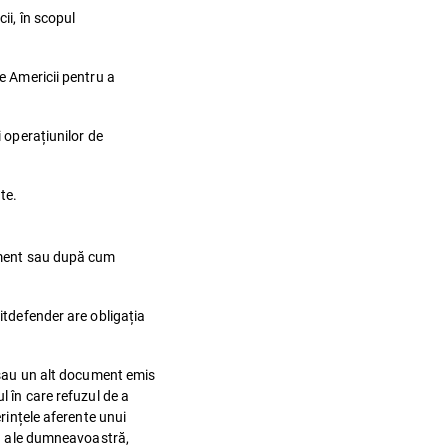
ii, în scopul
e Americii pentru a
i operațiunilor de
te.
cument sau după cum
Bitdefender are obligația
e sau un alt document emis
l în care refuzul de a
erințele aferente unui
sau ale dumneavoastră,