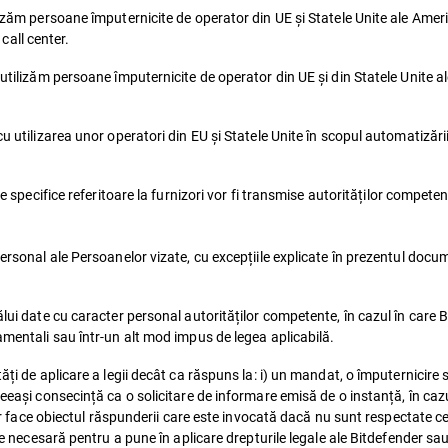
izăm persoane împuternicite de operator din UE și Statele Unite ale Americ
 call center.
 utilizăm persoane împuternicite de operator din UE și din Statele Unite al
u utilizarea unor operatori din EU și Statele Unite în scopul automatizări
le specifice referitoare la furnizori vor fi transmise autorităților competen
 personal ale Persoanelor vizate, cu excepțiile explicate în prezentul do
ălui date cu caracter personal autorităților competente, în cazul în care 
amentali sau într-un alt mod impus de legea aplicabilă.
tăți de aplicare a legii decât ca răspuns la: i) un mandat, o împuternicir
eeași consecință ca o solicitare de informare emisă de o instanță, în cazu
i ar face obiectul răspunderii care este invocată dacă nu sunt respectate c
este necesară pentru a pune în aplicare drepturile legale ale Bitdefender 