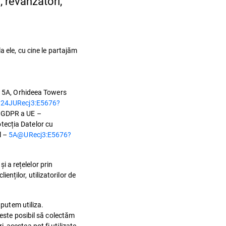
, revânzători,
a ele, cu cine le partajăm
. 15A, Orhideea Towers
24JURecj3:E5676?
a GDPR a UE –
tecția Datelor cu
l –
5A@URecj3:E5676?
i a rețelelor prin
ienților, utilizatorilor de
 putem utiliza.
 este posibil să colectăm
 acestea pot fi utilizate