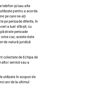
e telefon și/sau alte
utilizate pentru a acorda
ere pe care ne-ați
te pe perioade diferite, în
ceri a luat sfârșit, cu
t păstrate perioade
 orice caz, aceste date
ri de natură juridică
unt colectate de Echipa de
altor servicii sau a
e utilizate în scopuri de
ci ani de la ultimul