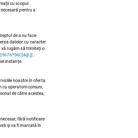
rmații cu scopul
te necesară pentru a
dreptul de a nu face
gerea datelor cu caracter
, vă rugăm să trimiteți o
:E5676?56C]4@∬
.
ei instanțe.
rviciile noastre în oferta
m cu operatorii comuni,
rsonal de către acestea,
 necesar, fără notificare
web și va fi marcată în