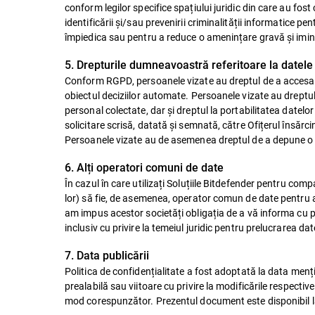
conform legilor specifice spațiului juridic din care au fost
identificării și/sau prevenirii criminalității informatice p
împiedica sau pentru a reduce o amenințare gravă și imi
5. Drepturile dumneavoastră referitoare la datele
Conform RGPD, persoanele vizate au dreptul de a accesa dat
obiectul deciziilor automate. Persoanele vizate au dreptul 
personal colectate, dar și dreptul la portabilitatea datelor
solicitare scrisă, datată și semnată, către Ofițerul însărci
Persoanele vizate au de asemenea dreptul de a depune o p
6. Alți operatori comuni de date
În cazul în care utilizați Soluțiile Bitdefender pentru compa
lor) să fie, de asemenea, operator comun de date pentru 
am impus acestor societăți obligația de a vă informa cu pr
inclusiv cu privire la temeiul juridic pentru prelucrarea dat
7. Data publicării
Politica de confidențialitate a fost adoptată la data menți
prealabilă sau viitoare cu privire la modificările respectiv
mod corespunzător. Prezentul document este disponibil 