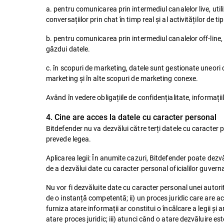
a. pentru comunicarea prin intermediul canalelor live, util
conversațiilor prin chat în timp real și al activităților de tip
b. pentru comunicarea prin intermediul canalelor off-line,
găzdui datele.
c. în scopuri de marketing, datele sunt gestionate uneori c
marketing și în alte scopuri de marketing conexe.
Având în vedere obligațiile de confidențialitate, informații
4. Cine are acces la datele cu caracter personal
Bitdefender nu va dezvălui către terți datele cu caracter
prevede legea.
Aplicarea legii: În anumite cazuri, Bitdefender poate dezv
de a dezvălui date cu caracter personal oficialilor guvern
Nu vor fi dezvăluite date cu caracter personal unei autori
de o instanță competentă; ii) un proces juridic care are ac
furniza atare informații ar constitui o încălcare a legii ș
atare proces juridic; iii) atunci când o atare dezvăluire 