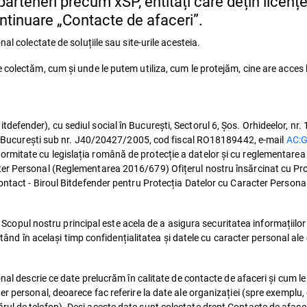
u parteneri precum xSP, entități care dețin licențe
continuare „Contacte de afaceri”.
al colectate de soluțiile sau site-urile acesteia.
colectăm, cum și unde le putem utiliza, cum le protejăm, cine are acces l
efender), cu sediul social în București, Sectorul 6, Șos. Orhideelor, nr
lui București sub nr. J40/20427/2005, cod fiscal RO18189442, e-mail
AC:G
ormitate cu legislația română de protecție a datelor și cu reglementare
er Personal (Reglementarea 2016/679) Ofițerul nostru însărcinat cu Pro
ontact - Biroul Bitdefender pentru Protecția Datelor cu Caracter Persona
. Scopul nostru principal este acela de a asigura securitatea informațiilor ș
ctând în același timp confidențialitatea și datele cu caracter personal ale cl
nal descrie ce date prelucrăm în calitate de contacte de afaceri și cum le
r personal, deoarece fac referire la date ale organizației (spre exemplu,
l de telefon). Deși aceste date sunt colectate drept Contacte de afaceri,