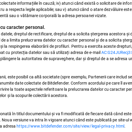
 colectate informațiile în cauză; iv) atunci când există o solicitare de info
entru a respecta legile aplicabile; sau v) atunci când o atare dezvăluire es
nentă sau o vătămare corporală la adresa persoanei vizate.
 cu caracter personal.
ele, dreptul de rectificare, dreptul de a solicita ștergerea acestora și 
de a limita prelucrarea datelor cu caracter personal și de a solicita șter
 și la respingerea elaborării de profiluri. Pentru a exercita aceste drepturi
nat cu protecția datelor sau să utilizați adresa de e-mail
AC:G24JURecj3
lângere la autoritatea de supraveghere, dar și dreptul de a se adresa un
nii, este posibil ca altă societate (spre exemplu, Partenerii care includ se
anumite date colectate de Bitdefender. Conform acordului pe care îl ave
ivire la toate aspectele referitoare la prelucrarea datelor cu caracter pe
elor și la scopurile colectării acestora.
onată în titlul documentului și va fi modificată de fiecare dată când este
e. Noua versiune va intra în vigoare atunci când este publicată pe site-ul 
la adresa
https://www.bitdefender.com/site/view/legal-privacy.html
.