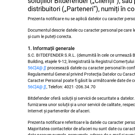
soluțiilor Bitdefender („Clienții”), sa
distribuitori („Parteneri”), numiți în 
Prezenta notificare nu se aplică datelor cu caracter person
Documentul descrie datele cu caracter personal pe care le 
și cum le puteți corecta.
1. Informații generale
S.C. BITDEFENDER S.R.L. (denumită în cele ce urmează Bitd
Building, etajele 9-12, înregistrată la Registrul Comerțu
56C]4@∬
procesează datele cu caracter personal în conf
Regulamentul General privind Protecția Datelor cu Caract
Caracter Personal poate fi găsit la următoarele date de c
56C]4@∬
, Telefon: 4021 -206.34.70
Bitdefender oferă soluții și servicii de securitate a datelor
furnizarea unor soluții și a unor servicii de calitate, respe
Internet și partenerilor de afaceri.
Prezenta notificare referitoare la datele cu caracter perso
Majoritatea contactelor de afaceri nu sunt date cu caracte
date precum numele, prenumele, adresa de e-mail și număru