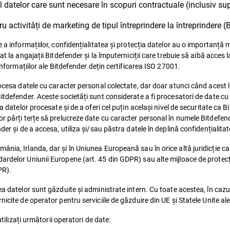
l datelor care sunt necesare în scopuri contractuale (inclusiv sup
 activități de marketing de tipul întreprindere la întreprindere (
 a informațiilor, confidențialitatea și protecția datelor au o importanță 
at la angajații Bitdefender și la împuterniciții care trebuie să aibă acces 
 informațiilor ale Bitdefender dețin certificarea ISO 27001.
rocesa datele cu caracter personal colectate, dar doar atunci când acest 
itdefender. Aceste societăți sunt considerate a fi procesatori de date cu
ea datelor procesate și de a oferi cel puțin același nivel de securitate ca 
r părți terțe să prelucreze date cu caracter personal în numele Bitdefend
der și de a accesa, utiliza și/sau păstra datele în deplină confidențialitat
nia, Irlanda, dar și în Uniunea Europeană sau în orice altă juridicție ca
dardelor Uniunii Europene (art. 45 din GDPR) sau alte mijloace de protec
PR).
ea datelor sunt găzduite și administrate intern. Cu toate acestea, în cazu
icite de operator pentru serviciile de găzduire din UE și Statele Unite ale
utilizați următorii operatori de date: