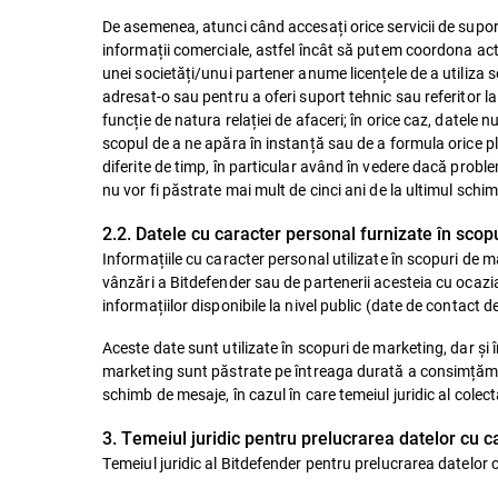
De asemenea, atunci când accesați orice servicii de suport
informații comerciale, astfel încât să putem coordona ac
unei societăți/unui partener anume licențele de a utiliza s
adresat-o sau pentru a oferi suport tehnic sau referitor la 
funcție de natura relației de afaceri; în orice caz, datele n
scopul de a ne apăra în instanță sau de a formula orice plâ
diferite de timp, în particular având în vedere dacă prob
nu vor fi păstrate mai mult de cinci ani de la ultimul sch
2.2. Datele cu caracter personal furnizate în sco
Informațiile cu caracter personal utilizate în scopuri de
vânzări a Bitdefender sau de partenerii acesteia cu ocazia 
informațiilor disponibile la nivel public (date de contact de
Aceste date sunt utilizate în scopuri de marketing, dar și î
marketing sunt păstrate pe întreaga durată a consimțământu
schimb de mesaje, în cazul în care temeiul juridic al colect
3. Temeiul juridic pentru prelucrarea datelor cu 
Temeiul juridic al Bitdefender pentru prelucrarea datelor 