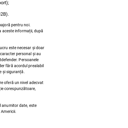
ort);
B2B).
majoră pentru noi.
la aceste informații, după
lucru este necesar și doar
 caracter personal și au
Bitdefender. Persoanele
er fără acordul prealabil
e și siguranță.
re oferă un nivel adecvat
ție corespunzătoare,
l anumitor date, este
 Americii.