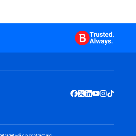
Trusted.
Always.
etrageți-vă din contract aici