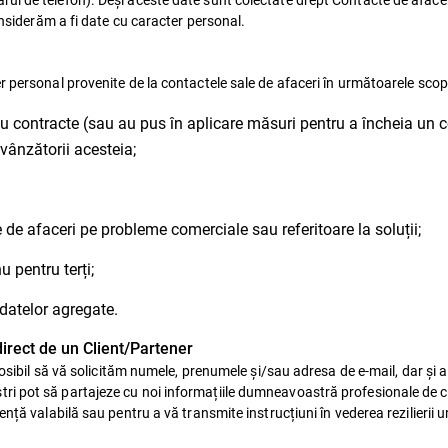
onsiderăm a fi date cu caracter personal.
r personal provenite de la contactele sale de afaceri în următoarele scop
au contracte (sau au pus în aplicare măsuri pentru a încheia un c
evânzătorii acesteia;
 de afaceri pe probleme comerciale sau referitoare la soluții;
u pentru terți;
 datelor agregate.
direct de un Client/Partener
posibil să vă solicităm numele, prenumele și/sau adresa de e-mail, dar și al
ri pot să partajeze cu noi informațiile dumneavoastră profesionale de 
nță valabilă sau pentru a vă transmite instrucțiuni în vederea rezilierii 