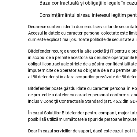
Baza contractuală și obligațiile legale în cazu
Consimțământul și/sau interesul legitim pentru
Deoarece suntem lider în domeniul serviciilor de securitate
Accesul la datele cu caracter personal colectate este limit
cum este explicat mai jos. Toate politicile de securitate a
Bitdefender recurge uneori la alte societăți IT pentru a p
în scopul de a permite acestora să deruleze operațiunile B
obligații contractuale stricte de a păstra confidențialitat
împuternicite de operator au obligația de a nu permite uno
al Bitdefender și în afara scopurilor prevăzute de Bitdefen
Bitdefender poate găzdui date cu caracter personal în Româ
de protecție a datelor cu caracter personal conform stan
inclusiv Condiții Contractuale Standard (art. 46.2 din GD
În cazul Soluțiilor Bitdefender pentru companii, majoritat
posibil să utilizăm următoarele tipuri de persoane împutern
Doar în cazul serviciilor de suport, dacă este cazul, pot fi 