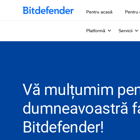
Pentru acasă
Pentru 
Platformă
Servicii
Vă mulțumim pent
dumneavoastră faț
Bitdefender!