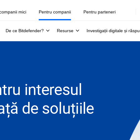
companii mici
Pentru companii
Pentru parteneri
De ce Bitdefender?
Resurse
Investigații digitale și răsp
ru interesul
ă de soluțiile