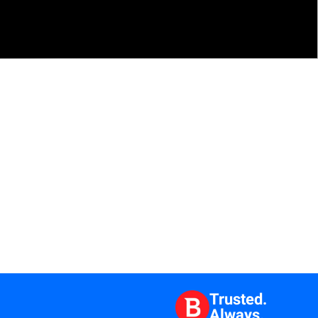
Trusted.
Always.