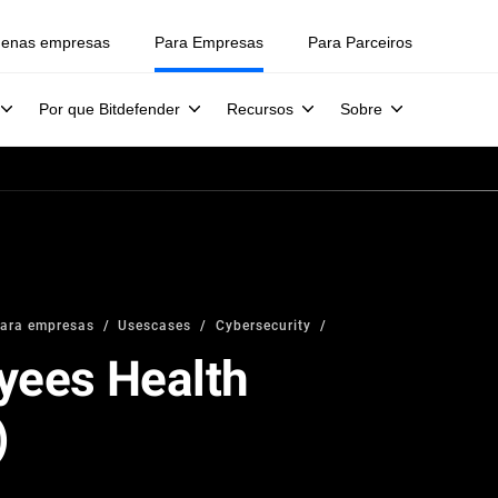
uenas empresas
Para Empresas
Para Parceiros
Por que Bitdefender
Recursos
Sobre
para empresas
Usescases
Cybersecurity
yees Health
)