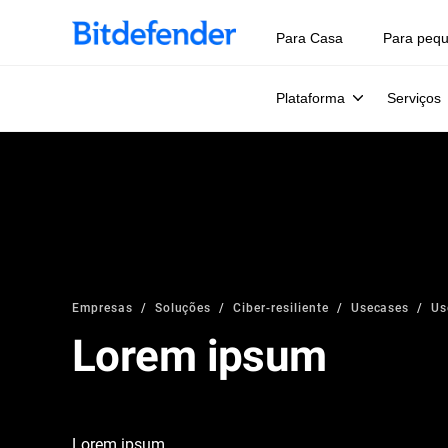
Para Casa
Para peq
Plataforma
Serviços
Empresas
Soluções
Ciber-resiliente
Usecases
Us
Lorem ipsum
Lorem ipsum