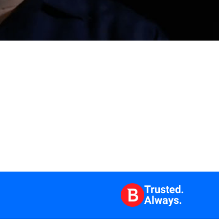
Trusted.
Always.