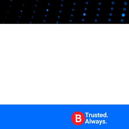
Trusted.
Always.