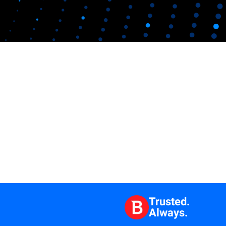
Trusted.
Always.