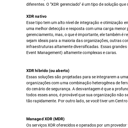
diferentes. O "XDR gerenciado" é um tipo de solução que
XDR nativo
Esse tipo tem um alto nível de integração e otimização 
uma melhor detecção e resposta com uma carga menor pa
gerenciamento, mas, o que é importante, ele também é r
sejam ideais para a maioria das organizações, outras 
infraestruturas altamente diversificadas. Essas grande
Event Management) altamente complexas e caras.
XDR híbrido (ou aberto)
Essas soluções são projetadas para se integrarem a um
organizações com uma combinação heterogênea de ferram
do cenário de segurança. A desvantagem é que a profund
todos esses anos, é provável que sua organização não se
tão rapidamente. Por outro lado, se você tiver um Centr
Managed XDR (MDR)
Os serviços XDR oferecidos e operados por um provedor