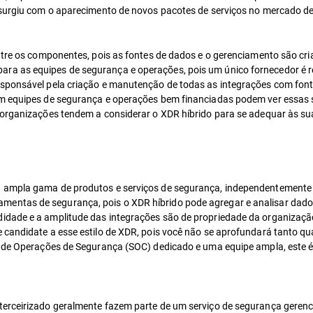
 surgiu com o aparecimento de novos pacotes de serviços no mercado de
entre os componentes, pois as fontes de dados e o gerenciamento são cri
ra as equipes de segurança e operações, pois um único fornecedor é r
esponsável pela criação e manutenção de todas as integrações com fon
com equipes de segurança e operações bem financiadas podem ver essas
s organizações tendem a considerar o XDR híbrido para se adequar às s
a ampla gama de produtos e serviços de segurança, independentemente
entas de segurança, pois o XDR híbrido pode agregar e analisar dados
idade e a amplitude das integrações são de propriedade da organizaçã
 candidate a esse estilo de XDR, pois você não se aprofundará tanto q
o de Operações de Segurança (SOC) dedicado e uma equipe ampla, este é
 terceirizado geralmente fazem parte de um serviço de segurança gere