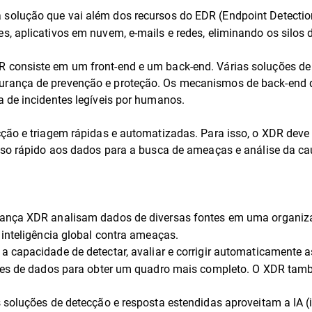
 solução que vai além dos recursos do EDR (Endpoint Detection
, aplicativos em nuvem, e-mails e redes, eliminando os silos d
consiste em um front-end e um back-end. Várias soluções de 
rança de prevenção e proteção. Os mecanismos de back-end d
 de incidentes legíveis por humanos.
ão e triagem rápidas e automatizadas. Para isso, o XDR deve co
sso rápido aos dados para a busca de ameaças e análise da cau
rança XDR analisam dados de diversas fontes em uma organizaçã
 inteligência global contra ameaças.
 a capacidade de detectar, avaliar e corrigir automaticamente
ontes de dados para obter um quadro mais completo. O XDR ta
s soluções de detecção e resposta estendidas aproveitam a IA (in