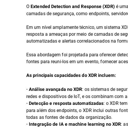
O
é uma
Extended Detection and Response (XDR)
camadas de segurança, como endpoints, servidores
Em um nível amplamente técnico, um sistema XDR 
resposta a ameaças por meio de camadas de segu
automatizadas e alertas correlacionados na forma
Essa abordagem foi projetada para oferecer detecç
fontes para reuni-los em um evento, fornecer ace
As principais capacidades do XDR incluem:
: os sistemas de segu
· Análise avançada no XDR
redes e dispositivos de IoT, e os combinam com a
: o XDR tem
· Detecção e resposta automatizadas
para além dos endpoints, o XDR inclui outras f
todas as fontes de dados da organização.
: a
· Integração de IA e machine learning no XDR