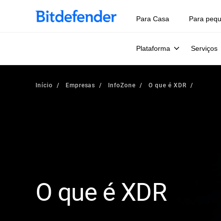
Para Casa
Para peq
Plataforma
Serviços
Início
Empresas
InfoZone
O que é XDR
O que é XDR