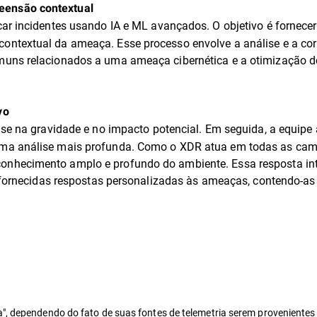
eensão contextual
car incidentes usando IA e ML avançados. O objetivo é fornecer
ntextual da ameaça. Esse processo envolve a análise e a corr
muns relacionados a uma ameaça cibernética e a otimização d
vo
se na gravidade e no impacto potencial. Em seguida, a equipe 
ma análise mais profunda. Como o XDR atua em todas as cama
nhecimento amplo e profundo do ambiente. Essa resposta inte
o fornecidas respostas personalizadas às ameaças, contendo-a
a", dependendo do fato de suas fontes de telemetria serem proveniente