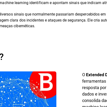
chine learning identificam e apontam sinais que indicam ativ
ar diversos sinais que normalmente passariam despercebidos em
agem clara dos incidentes e ataques de segurança. Ele cria a
ameaças cibernéticas.
?
O
Extended 
ferramentas 
resposta por
dados e inve
consolida da
machine lear