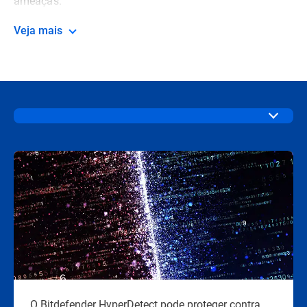
ameaças.
Veja mais
O Bitdefender HyperDetect pode proteger contra