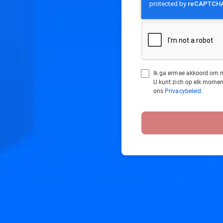
Ik ga ermee akkoord om m
U kunt zich op elk momen
ons
Privacybeleid
.