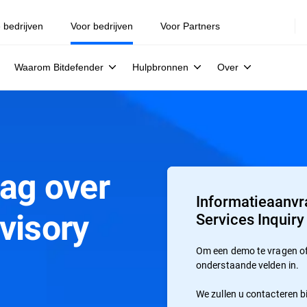
e bedrijven
Voor bedrijven
Voor Partners
Waarom Bitdefender
Hulpbronnen
Over
ag over
Informatieaanvr
visory
Services Inquiry
Om een demo te vragen of 
onderstaande velden in.
We zullen u contacteren b