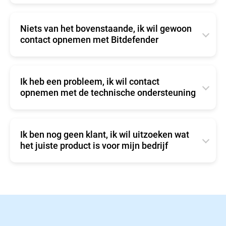
valideren door op de
knop rechts te
Controle
De beveiligingsagent van Bitdefender controleert
klikken.
elk uur automatisch op updates
(standaardinstelling), en downloadt en installeert
Niets van het bovenstaande, ik wil gewoon
deze. Automatische updates worden in stilte
contact opnemen met Bitdefender
uitgevoerd in de achtergrond.
4. Denk eraan om ook op de knop
te
Opslaan
Klik
hier
om contact op te nemen met Bitdefender
klikken, onderaan de pagina.
U kunt deze instellingen veranderen vanuit
Regels/Update-opties (
pag 124
Ik heb een probleem, ik wil contact
Gebruikershandleiding
)
opnemen met de technische ondersteuning
Klik
hier
om contact op te nemen met
Ondersteuning voor bedrijven.
Ik ben nog geen klant, ik wil uitzoeken wat
het juiste product is voor mijn bedrijf
U kunt onze zakelijke producten vergelijken of een
verkoopvraag
stellen.