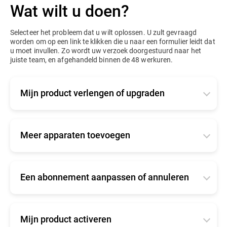
Wat wilt u doen?
Selecteer het probleem dat u wilt oplossen. U zult gevraagd
worden om op een link te klikken die u naar een formulier leidt dat
u moet invullen. Zo wordt uw verzoek doorgestuurd naar het
juiste team, en afgehandeld binnen de 48 werkuren.
Mijn product verlengen of upgraden
Van toepassing op actieve of vestreken zakelijke
producten. Vertel ons hoe u uw product gekocht
hebt, zodat we uw verzoek kunnen doorsturen naar
Meer apparaten toevoegen
het juiste team.
Vertel ons hoe u uw product gekocht hebt, zodat we
Ik kocht mijn product online
uw verzoek kunnen doorsturen naar het juiste team.
Een abonnement aanpassen of annuleren
Klik
hier
om in te loggen op uw console en te
Ik kocht mijn product online
verlengen.
Vertel ons hoe u uw product gekocht hebt, zodat we
Klik
hier
om in te loggen op uw console en seats
uw verzoek kunnen doorsturen naar het juiste team.
Ik kocht mijn product bij een partner/verdeler van
toe te voegen.
Bitdefender
Mijn product activeren
Ik kocht mijn product online