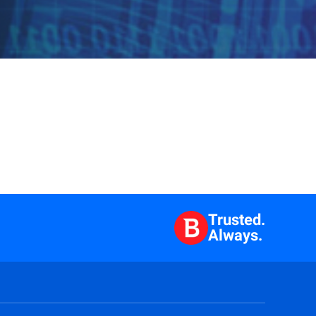
Trusted.
Always.