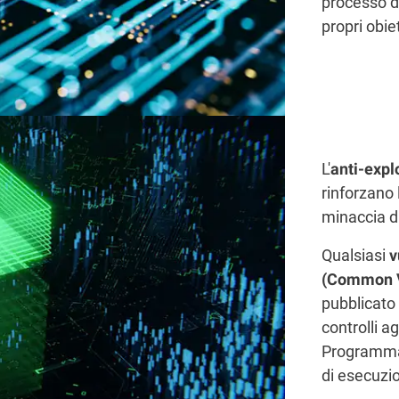
processo d
propri obie
L'
anti-expl
rinforzano 
minaccia di
Qualsiasi
v
(Common Vu
pubblicato
controlli a
Programmazi
di esecuzi