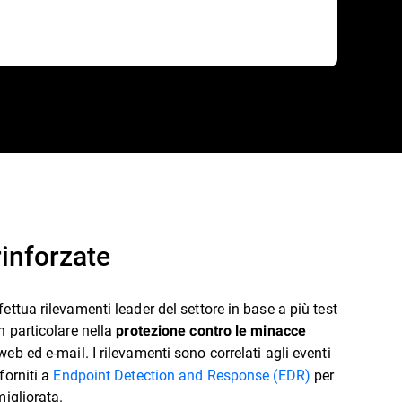
rinforzate
fettua rilevamenti leader del settore in base a più test
in particolare nella
protezione contro le minacce
 web ed e-mail. I rilevamenti sono correlati agli eventi
forniti a
Endpoint Detection and Response (EDR)
per
 migliorata.