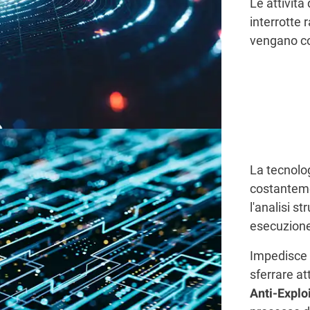
Le attività
interrotte
vengano c
La tecnolo
costanteme
l'analisi st
esecuzion
Impedisce a
sferrare a
Anti-Explo