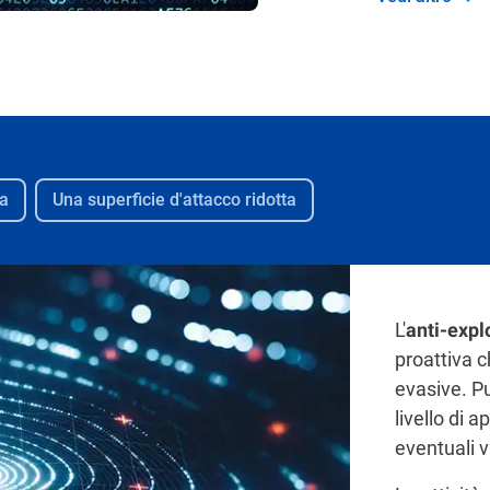
ia
Una superficie d'attacco ridotta
L'
anti-expl
proattiva c
evasive. Pu
livello di 
eventuali v