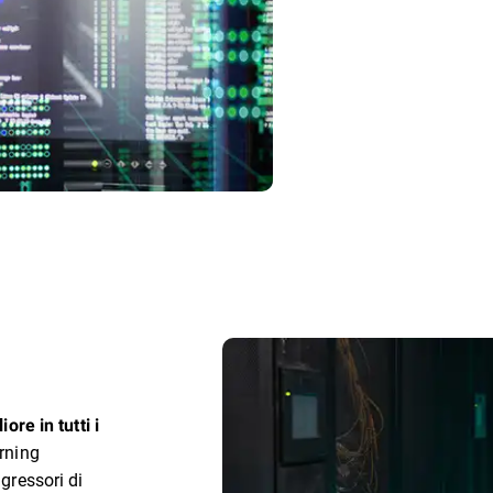
liore in tutti i
arning
ggressori di