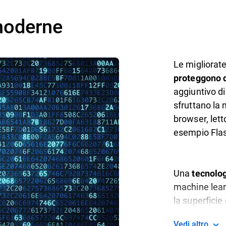
moderne
Le migliorat
proteggono 
aggiuntivo di
sfruttano la 
browser, lett
esempio Flas
Una
tecnolog
machine learn
la superficie
Vedi altro