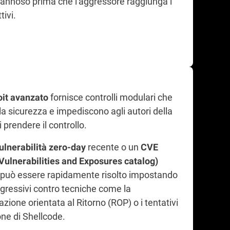
annoso prima che l'aggressore raggiunga i
ttivi.
fornisce controlli modulari che
oit avanzato
la sicurezza e impediscono agli autori della
 prendere il controllo.
recente o un
ulnerabilità zero-day
CVE
lnerabilities and Exposures catalog)
 può essere rapidamente risolto impostando
ggressivi contro tecniche come la
one orientata al Ritorno (ROP) o i tentativi
one di Shellcode.