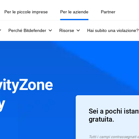
Per le piccole imprese
Per le aziende
Partner
Perché Bitdefender
Risorse
Hai subito una violazione?
vityZone
y
Sei a pochi istan
gratuita.
Tutti i campi contrassegnati 