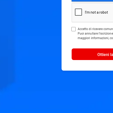
Accetto di ricevere comun
Puoi annullare l'iscrizio
maggiori informazioni, co
Ottieni l