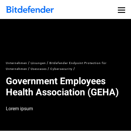
Datensouveränität in der Cybersicherheit: Live-Webinar,
Jetzt registrieren >>
30. Juli.
Unternehmen
Lösungen
Bitdefender Endpoint Protection für
Unternehmen
Usescases
Cybersecurity
Government Employees
Health Association (GEHA)
Lorem ipsum