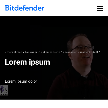
Datensouveränität in der Cybersicherheit: Live-Webinar,
Jetzt registrieren >>
30. Juli.
Unternehmen
Lösungen
Cyberresilienz
Usecases
Usecase Slide 3
Lorem ipsum
Lorem ipsum dolor