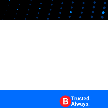
Trusted.
Always.