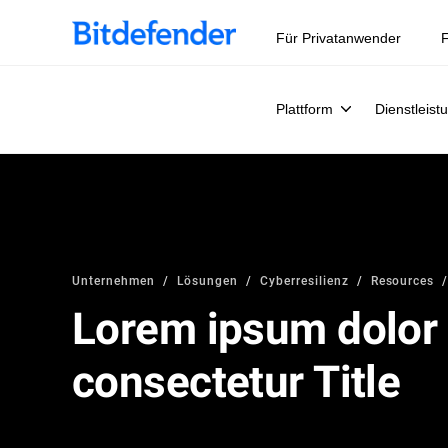
Datensouveränität in der Cybersicherheit: Live-Webinar, 
Für Privatanwender
F
Plattform
Dienstleist
Unternehmen
Lösungen
Cyberresilienz
Resources
Lorem ipsum dolor 
consectetur Title