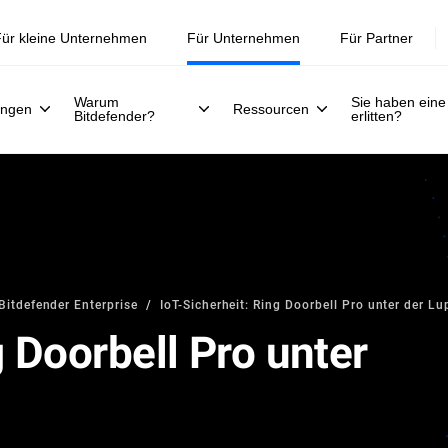
Jetzt registrieren >>
30. Juli.
ür kleine Unternehmen
Für Unternehmen
Für Partner
Warum
Sie haben eine
ungen
Ressourcen
Bitdefender?
erlitten?
Bitdefender Enterprise
IoT-Sicherheit: Ring Doorbell Pro unter der Lu
g Doorbell Pro unter